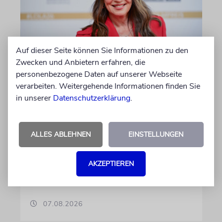
Auf dieser Seite können Sie Informationen zu den
Zwecken und Anbietern erfahren, die
BERLIN
personenbezogene Daten auf unserer Webseite
Einsatz gegen Judenhass:
verarbeiten. Weitergehende Informationen finden Sie
Iris Berben erhält Deutschen
in unserer
Datenschutzerklärung
.
Kulturpolitikpreis
Die Schauspielerin steht nicht nur vor der
ALLES ABLEHNEN
EINSTELLUNGEN
Kamera, sondern engagiert sich auch
ehrenamtlich. Der Deutsche Kulturrat würdigt
diese Leistung mit einem Preis. Igor Levit ist
AKZEPTIEREN
Laudator
07.08.2026