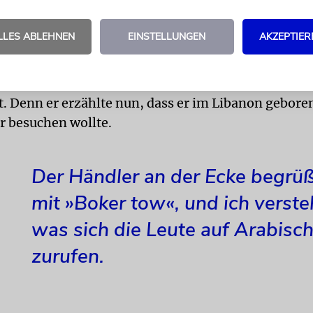
üßte mich mit »Salam Aleikum«, und ich bestellte 
 nachzudenken – auf Arabisch. Alle starrten mich 
LLES ABLEHNEN
EINSTELLUNGEN
AKZEPTIER
agte er, ob ich dort essen wolle oder die Pizza mit 
e. Worauf ich ganz souverän antwortete, dass ich 
ergezogen sei. Irgendwie waren wir beide vielleicht
. Denn er erzählte nun, dass er im Libanon gebor
r besuchen wollte.
Der Händler an der Ecke begrü
mit »Boker tow«, und ich verste
was sich die Leute auf Arabisc
zurufen.