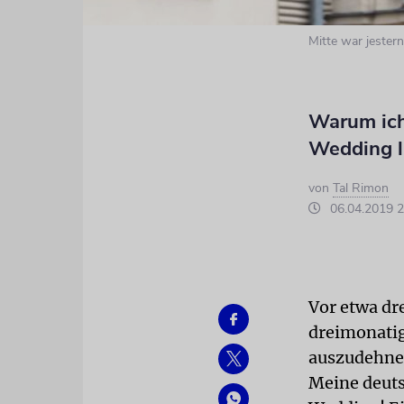
Mitte war jestern
Warum ich
Wedding l
von
Tal Rimon
06.04.2019 2
Vor etwa dr
dreimonatig
auszudehne
Meine deut