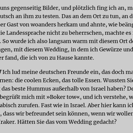
uns gegenseitig Bilder, und plötzlich fing ich an, 
utsch an ihm zu testen. Das an dem Ort zu tun, an 
der Gast von woanders herkam und ahnte, wie beän
die Landessprache nicht zu beherrschen, machte es
r. So wurde ich also langsam warm mit diesem Ort d
gen, mit diesem Wedding, in dem ich Gewürze un
 fand, die ich von zu Hause kannte.
W
Ich lud meine deutschen Freunde ein, das doch ma
nen: die coolen Ecken, das tolle Essen. Wussten Sie
das beste Hummus außerhalb von Israel haben? D
 begrüßt mich mit »Boker tow«, und ich verstehe, w
abisch zurufen. Fast wie in Israel. Aber hier kann i
t, dass wir befreundet sein können, wenn wir wollen
Iraker. Hätten Sie das vom Wedding gedacht?