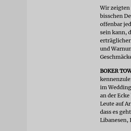
Wir zeigten 
bisschen De
offenbar je
sein kann, 
erträgliche
und Warnun
Geschmäcker
BOKER TO
kennenzuler
im Wedding 
an der Ecke
Leute auf Ar
dass es geh
Libanesen, 