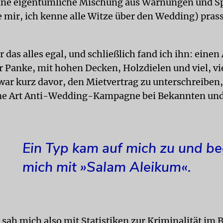
ine eigentümliche Mischung aus Warnungen und Sp
e mir, ich kenne alle Witze über den Wedding) prass
 das alles egal, und schließlich fand ich ihn: einen 
r Panke, mit hohen Decken, Holzdielen und viel, vie
war kurz davor, den Mietvertrag zu unterschreiben,
eine Art Anti-Wedding-Kampagne bei Bekannten un
Ein Typ kam auf mich zu und b
mich mit »Salam Aleikum«.
 sah mich also mit Statistiken zur Kriminalität im 