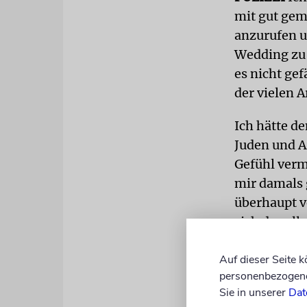
mit gut gem
anzurufen un
Wedding zu 
es nicht gef
der vielen A
Ich hätte de
Juden und A
Gefühl verm
mir damals 
überhaupt ve
sich das all
etwas Arabi
Auf dieser Seite 
PIZZA
Am Ta
personenbezogene 
Sie in unserer
Dat
verbliebener