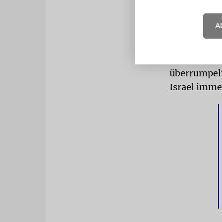
zu und begr
– ohne groß
A
verblüfft fr
nehmen würd
aus Israel h
überrumpelt
Israel imme