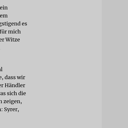
mein
dem
gstigend es
 für mich
er Witze
d
l
, dass wir
er Händler
as sich die
ch zeigen,
: Syrer,