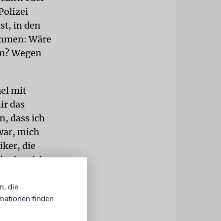
Polizei
st, in den
kommen: Wäre
ben? Wegen
ael mit
ir das
n, dass ich
war, mich
iker, die
b, dass ich
n, die
ter noch
mationen finden
kam auf mich