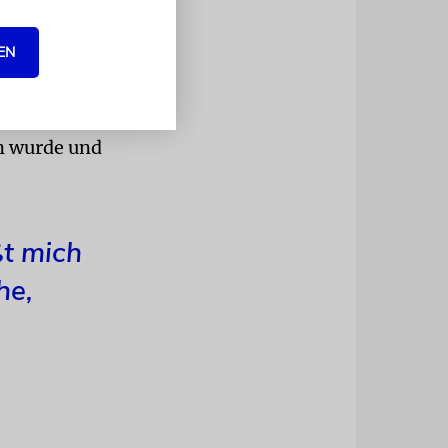
meine Pizza
an. Etwas
EN
nach Hause
gerade erst
 etwas
en wurde und
ßt mich
he,
h