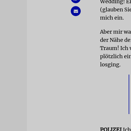
Wedding! E
(glauben Si
mich ein.
Aber mir war
der Nähe de
Traum! Ich 
plötzlich 
losging.
POLIZEI
Ich