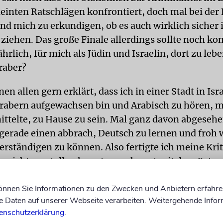
einten Ratschlägen konfrontiert, doch mal bei der 
d mich zu erkundigen, ob es auch wirklich sicher i
ziehen. Das große Finale allerdings sollte noch 
ährlich, für mich als Jüdin und Israelin, dort zu le
raber?
nen allen gern erklärt, dass ich in einer Stadt in Isr
rabern aufgewachsen bin und Arabisch zu hören, m
ittelte, zu Hause zu sein. Mal ganz davon abgesehe
gerade einen abbrach, Deutsch zu lernen und froh 
rständigen zu können. Also fertigte ich meine Krit
es nicht vorstellen konnten, gekonnt mit dem Satz a
sch spreche und schon alles gut werden würde.
können Sie Informationen zu den Zwecken und Anbietern erfahre
g des Umzugs war ich müde und hungrig. Mit letz
Daten auf unserer Webseite verarbeiten. Weitergehende Infor
enschutzerklärung
.
 Energie ging ich in eine kleine Pizzeria. Ein Typ 