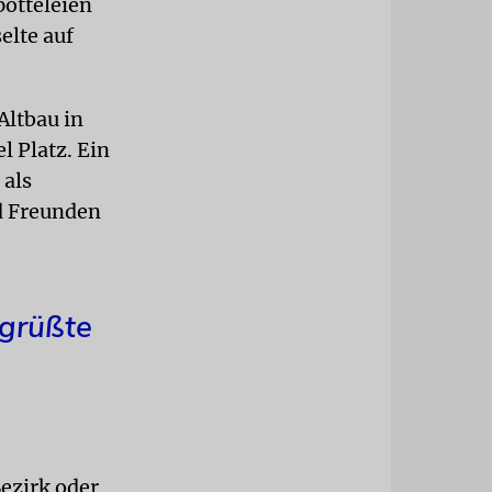
ötteleien
elte auf
Altbau in
l Platz. Ein
 als
d Freunden
egrüßte
Bezirk oder