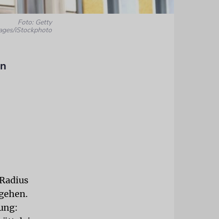
Foto: Getty
ages/iStockphoto
en
 Radius
gehen.
ung: