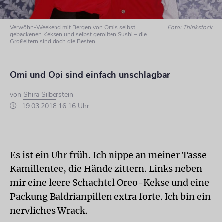
Verwöhn-Weekend mit Bergen von Omis selbst
Foto: Thinkstock
gebackenen Keksen und selbst gerollten Sushi – die
Großeltern sind doch die Besten.
Omi und Opi sind einfach unschlagbar
von
Shira Silberstein
19.03.2018 16:16 Uhr
Es ist ein Uhr früh. Ich nippe an meiner Tasse
Kamillentee, die Hände zittern. Links neben
mir eine leere Schachtel Oreo-Kekse und eine
Packung Baldrianpillen extra forte. Ich bin ein
nervliches Wrack.