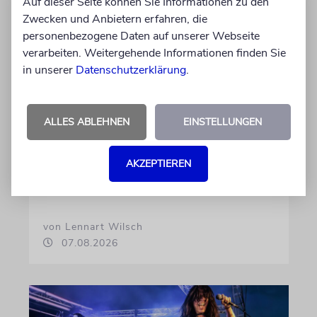
Auf dieser Seite können Sie Informationen zu den
Zwecken und Anbietern erfahren, die
HIPHOP
personenbezogene Daten auf unserer Webseite
Rapper Pashanim: »Free
verarbeiten. Weitergehende Informationen finden Sie
in unserer
Datenschutzerklärung
.
Palestine« als
Verkaufsschlager
Auf seinem neuen Album »Lounge Musik«
ALLES ABLEHNEN
EINSTELLUNGEN
rappt der Berliner Musiker Pashanim
wiederholt über den Israel-Palästina-Konflikt –
AKZEPTIEREN
Kokettieren mit dem palästinensischen
Terrorismus inklusive
von Lennart Wilsch
07.08.2026