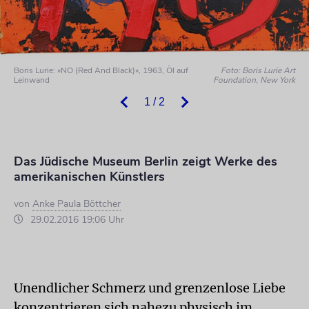
Boris Lurie: »NO (Red And Black)«, 1963, Öl auf
Foto: Boris Lurie Art
Leinwand
Foundation, New York
1 / 2
Das Jüdische Museum Berlin zeigt Werke des
amerikanischen Künstlers
von
Anke Paula Böttcher
29.02.2016 19:06 Uhr
Unendlicher Schmerz und grenzenlose Liebe
konzentrieren sich nahezu physisch im