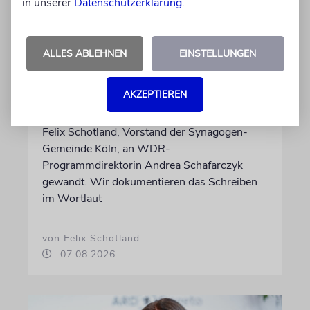
in unserer
Datenschutzerklärung
.
MEINUNG
Wie Georg Restle die
ALLES ABLEHNEN
EINSTELLUNGEN
Glaubwürdigkeit des ÖRR
untergräbt
AKZEPTIEREN
Nach dem X-Post des Journalisten hat sich
Felix Schotland, Vorstand der Synagogen-
Gemeinde Köln, an WDR-
Programmdirektorin Andrea Schafarczyk
gewandt. Wir dokumentieren das Schreiben
im Wortlaut
von Felix Schotland
07.08.2026