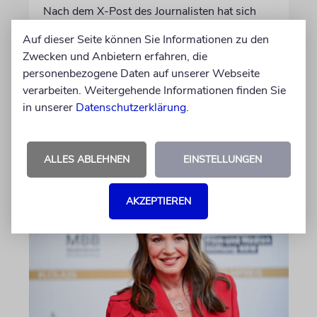
Nach dem X-Post des Journalisten hat sich
Felix Schotland, Vorstand der Synagogen-
Auf dieser Seite können Sie Informationen zu den
Gemeinde Köln, an WDR-
Zwecken und Anbietern erfahren, die
Programmdirektorin Andrea Schafarczyk
personenbezogene Daten auf unserer Webseite
gewandt. Wir dokumentieren das Schreiben
verarbeiten. Weitergehende Informationen finden Sie
im Wortlaut
in unserer
Datenschutzerklärung
.
von Felix Schotland
07.08.2026
ALLES ABLEHNEN
EINSTELLUNGEN
AKZEPTIEREN