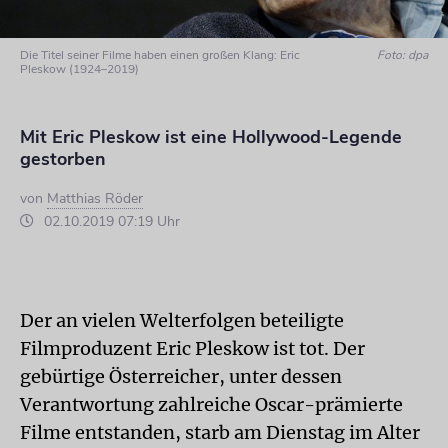
Die Titel seiner Filme haben einen großen Klang: Eric
Foto: dpa
Pleskow (1924–2019)
Mit Eric Pleskow ist eine Hollywood-Legende
gestorben
von
Matthias Röder
02.10.2019 07:19 Uhr
Der an vielen Welterfolgen beteiligte
Filmproduzent Eric Pleskow ist tot. Der
gebürtige Österreicher, unter dessen
Verantwortung zahlreiche Oscar-prämierte
Filme entstanden, starb am Dienstag im Alter