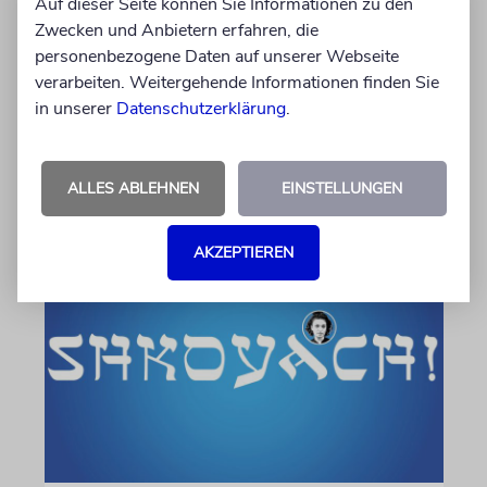
einen jüdischen James Bond?
Auf dieser Seite können Sie Informationen zu den
Zwecken und Anbietern erfahren, die
Seit Jahren wird darüber spekuliert, wer der
personenbezogene Daten auf unserer Webseite
neue 007 wird. Wenn es nach Produzentin
verarbeiten. Weitergehende Informationen finden Sie
Amy Pascal geht, fällt die Entscheidung bald.
in unserer
Datenschutzerklärung
.
Stehen die Chancen für Aaron Taylor-Johnson
weiterhin gut?
ALLES ABLEHNEN
EINSTELLUNGEN
06.08.2026
AKZEPTIEREN