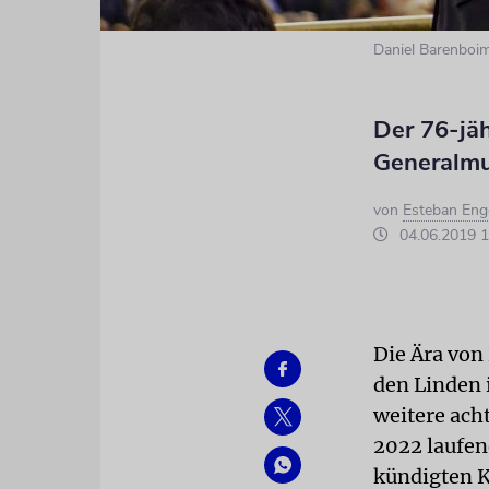
Daniel Barenboi
Der 76-jäh
Generalmu
von
Esteban Eng
04.06.2019 1
Die Ära von
den Linden i
weitere ach
2022 laufen
kündigten K