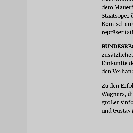
dem Mauerfa
Staatsoper
Komischen O
repräsentat
BUNDESRE
zusätzliche
Einkünfte d
den Verhand
Zu den Erfo
Wagners, di
großer sinf
und Gustav 