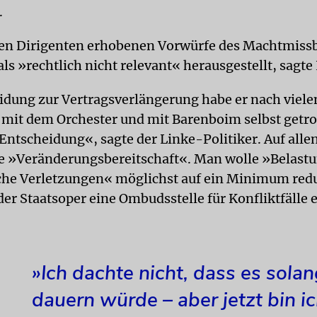
.
den Dirigenten erhobenen Vorwürfe des Machtmiss
als »rechtlich nicht relevant« herausgestellt, sagte
idung zur Vertragsverlängerung habe er nach viele
mit dem Orchester und mit Barenboim selbst getrof
 Entscheidung«, sagte der Linke-Politiker. Auf alle
ne »Veränderungsbereitschaft«. Man wolle »Belast
che Verletzungen« möglichst auf ein Minimum redu
 der Staatsoper eine Ombudsstelle für Konfliktfälle 
»Ich dachte nicht, dass es sola
dauern würde – aber jetzt bin i