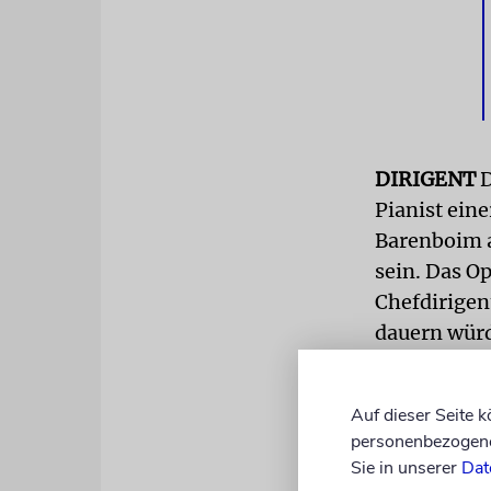
DIRIGENT
D
Pianist eine
Barenboim an
sein. Das Op
Chefdirigen
dauern würde
Er habe dem
Auf dieser Seite 
wolle, wie 
personenbezogene 
nachgeben, 
Sie in unserer
Dat
Loyalität g