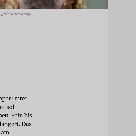
ago/Future Image
soper Unter
nt soll
en. Sein bis
längert. Das
m am