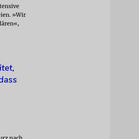
tensive
eien. »Wir
lären«,
tet,
 dass
urz nach