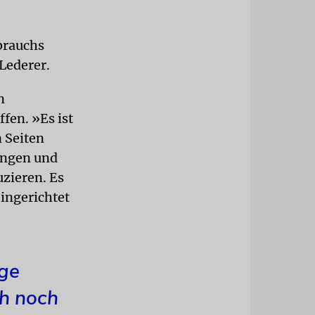
brauchs
 Lederer.
n
fen. »Es ist
n Seiten
ungen und
zieren. Es
eingerichtet
nge
ch noch