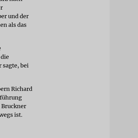
r
er und der
en als das
e
 die
 sagte, bei
pern Richard
fführung
n Bruckner
wegs ist.