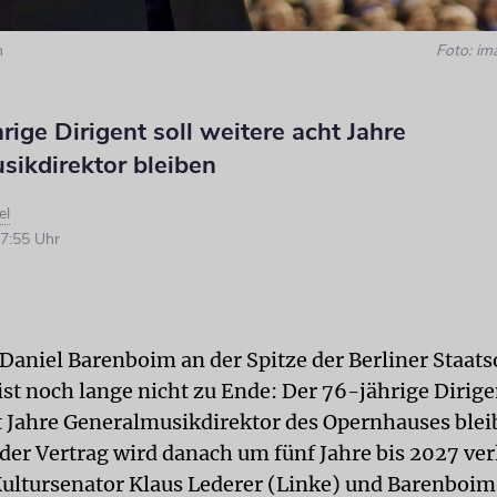
m
Foto: im
rige Dirigent soll weitere acht Jahre
sikdirektor bleiben
el
7:55 Uhr
 Daniel Barenboim an der Spitze der Berliner Staat
st noch lange nicht zu Ende: Der 76-jährige Dirige
t Jahre Generalmusikdirektor des Opernhauses bleib
der Vertrag wird danach um fünf Jahre bis 2027 ver
ultursenator Klaus Lederer (Linke) und Barenboi