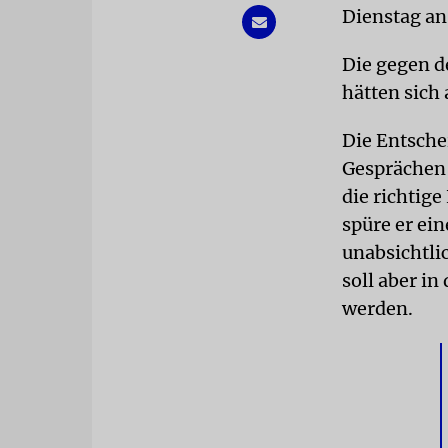
Dienstag an
Die gegen 
hätten sich 
Die Entsche
Gesprächen 
die richtige
spüre er ei
unabsichtli
soll aber in
werden.