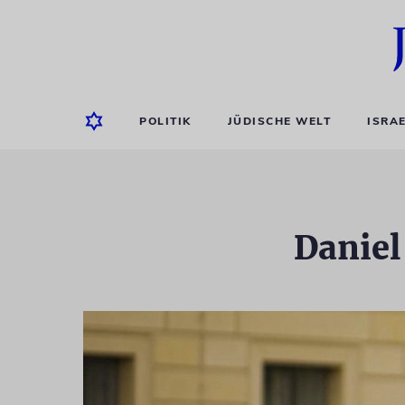
POLITIK
JÜDISCHE WELT
ISRA
Daniel