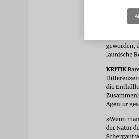
Staatsoper,
A
Die Verhand
sich Monat
ehemaliger 
geworden, d
launische R
KRITIK
Bare
Differenzen
die Enthüll
Zusammenha
Agentur ges
»Wenn man s
der Natur d
Schergaut v