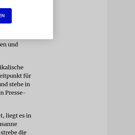
re.
EN
at hatten
rungen
 bekannt
nen und
ikalische
eitpunkt für
und stehe in
n Presse-
 liegt es in
Susanne
strebe die