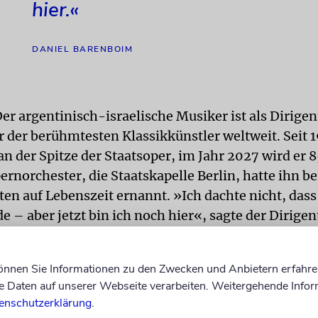
hier.«
DANIEL BARENBOIM
er argentinisch-israelische Musiker ist als Dirigen
r der berühmtesten Klassikkünstler weltweit. Seit 
 der Spitze der Staatsoper, im Jahr 2027 wird er 85
ernorchester, die Staatskapelle Berlin, hatte ihn b
ten auf Lebenszeit ernannt. »Ich dachte nicht, dass
 – aber jetzt bin ich noch hier«, sagte der Dirigen
 Orchester immer wieder gesagt, dass er solange b
können Sie Informationen zu den Zwecken und Anbietern erfahre
es ihm seine Gesundheit erlaube. »Wenn meine Kräf
Daten auf unserer Webseite verarbeiten. Weitergehende Infor
werde ich sofort gehen. Ich möchte hier nicht als R
enschutzerklärung
.
ehalten werden.« Es gehe nicht um ihn, sondern um