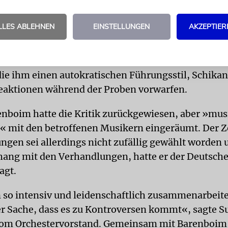
 die im kommenden Jahr ihren 450. Geburtstag feie
LLES ABLEHNEN
EINSTELLUNGEN
AKZEPTIER
lungen zwischen Barenboim und dem Berliner Sen
e hingezogen. Während der Gespräche waren Äuße
Mitglieder der Staatskapelle gegen den Dirigenten
ie ihm einen autokratischen Führungsstil, Schika
eaktionen während der Proben vorwarfen.
nboim hatte die Kritik zurückgewiesen, aber »mus
« mit den betroffenen Musikern eingeräumt. Der Z
ungen sei allerdings nicht zufällig gewählt worden 
ng mit den Verhandlungen, hatte er der Deutsche
agt.
o intensiv und leidenschaftlich zusammenarbeitet,
er Sache, dass es zu Kontroversen kommt«, sagte 
om Orchestervorstand. Gemeinsam mit Barenboim 