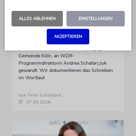
MEINUNG
Wie Georg Restle die
ALLES ABLEHNEN
EINSTELLUNGEN
Glaubwürdigkeit des ÖRR
untergräbt
AKZEPTIEREN
Nach dem X-Post des Journalisten hat sich
Felix Schotland, Vorstand der Synagogen-
Gemeinde Köln, an WDR-
Programmdirektorin Andrea Schafarczyk
gewandt. Wir dokumentieren das Schreiben
im Wortlaut
von Felix Schotland
07.08.2026