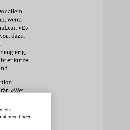
vor allem
ann, wenn
alicar. »Es
wort dazu.
t
 neugierig,
bt er kurze
ind.
rtion
ität. »Wer
he stehen
ich keine
n, die
agt er. »Wer
mationen finden
inen mit