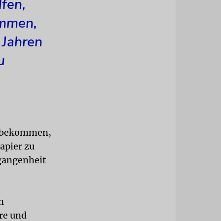
lfen,
ommen,
 Jahren
u
zu bekommen,
apier zu
rgangenheit
n
ere und