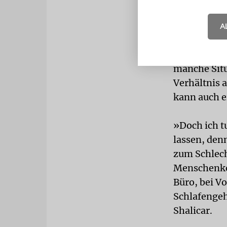
Migrationsh
Zugleich be
A
nur vergesse
einem mitg
manche Situ
Verhältnis 
kann auch ei
»Doch ich t
lassen, den
zum Schlecht
Menschenken
Büro, bei V
Schlafengeh
Shalicar.