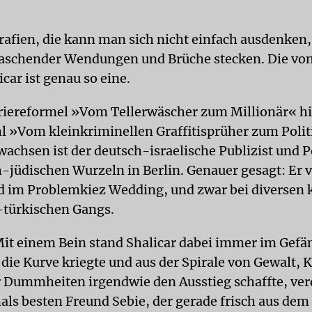
rafien, die kann man sich nicht einfach ausdenken, 
raschender Wendungen und Brüche stecken. Die vo
car ist genau so eine.
rriereformel »Vom Tellerwäscher zum Millionär« h
l »Vom kleinkriminellen Graffitisprüher zum Polit
achsen ist der deutsch-israelische Publizist und P
h-jüdischen Wurzeln in Berlin. Genauer gesagt: Er 
d im Problemkiez Wedding, und zwar bei diversen 
-türkischen Gangs.
it einem Bein stand Shalicar dabei immer im Gefä
die Kurve kriegte und aus der Spirale von Gewalt, K
 Dummheiten irgendwie den Ausstieg schaffte, ver
ls besten Freund Sebie, der gerade frisch aus dem