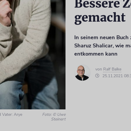
Bessere Z
gemacht
In seinem neuen Buch 
Sharuz Shalicar, wie m
entkommen kann
von
Ralf Balke
25.11.2021 08:
d Vater: Arye
Foto: © Uwe
Steinert