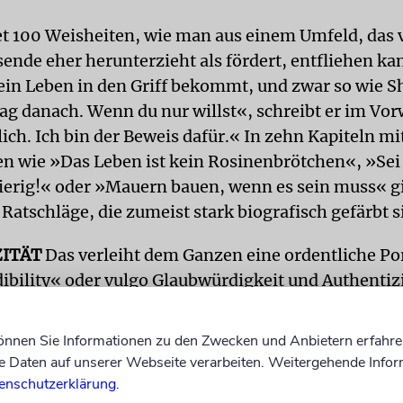
et 100 Weisheiten, wie man aus einem Umfeld, das 
nde eher herunterzieht als fördert, entfliehen k
in Leben in den Griff bekommt, und zwar so wie Sh
Tag danach. Wenn du nur willst«, schreibt er im Vor
ich. Ich bin der Beweis dafür.« In zehn Kapiteln mi
en wie »Das Leben ist kein Rosinenbrötchen«, »Sei
gierig!« oder »Mauern bauen, wenn es sein muss« gi
 Ratschläge, die zumeist stark biografisch gefärbt s
ZITÄT
Das verleiht dem Ganzen eine ordentliche Po
dibility« oder vulgo Glaubwürdigkeit und Authentiz
eicht würde ich bis heute bei McDonald’s in der Küc
is heute im kriminellen Milieu herumtreiben, weil 
können Sie Informationen zu den Zwecken und Anbietern erfahre
cheiten Optionen auf dem Radar gehabt hätte?«, fr
Daten auf unserer Webseite verarbeiten. Weitergehende Infor
einen ehemaligen Gangster einstellen? Noch dazu e
enschutzerklärung
.