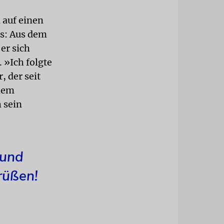
 auf einen
ls: Aus dem
er sich
 »Ich folgte
, der seit
 dem
 sein
 und
rüßen!