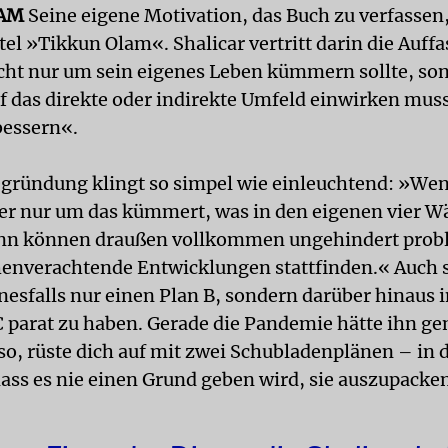
LAM
Seine eigene Motivation, das Buch zu verfassen,
el »Tikkun Olam«. Shalicar vertritt darin die Auff
cht nur um sein eigenes Leben kümmern sollte, so
uf das direkte oder indirekte Umfeld einwirken mus
bessern«.
egründung klingt so simpel wie einleuchtend: »Wen
er nur um das kümmert, was in den eigenen vier 
dann können draußen vollkommen ungehindert prob
nverachtende Entwicklungen stattfinden.« Auch s
inesfalls nur einen Plan B, sondern darüber hinaus
C parat zu haben. Gerade die Pandemie hätte ihn ge
so, rüste dich auf mit zwei Schubladenplänen – in 
ass es nie einen Grund geben wird, sie auszupacke