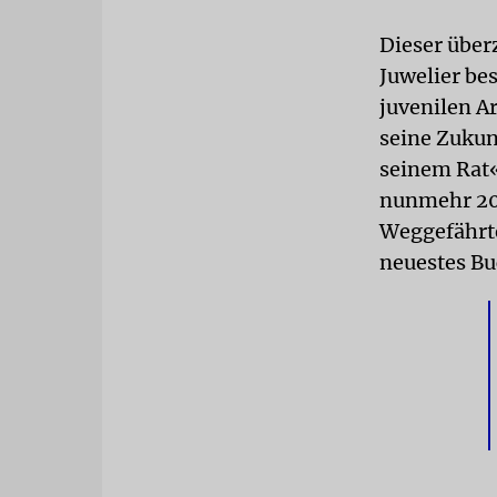
Dieser über
Juwelier be
juvenilen Ar
seine Zukunf
seinem Rat«,
nunmehr 20 J
Weggefährte
neuestes Bu