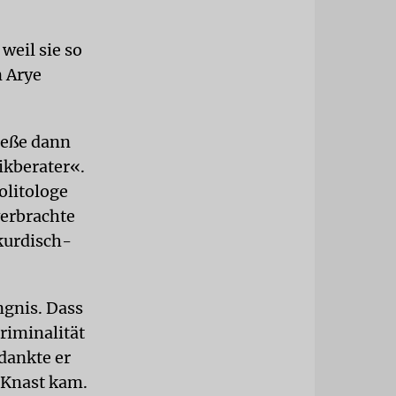
weil sie so
n Arye
ieße dann
ikberater«.
olitologe
verbrachte
kurdisch-
ngnis. Dass
riminalität
dankte er
 Knast kam.