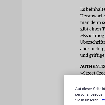
Es beinhalt
Heranwachse
man denn se
gibt einen 
»Es ist mögl
Überschrift
aber nicht 
und griffige
AUTHENTI
»Street Cre
weiß, viell
oder mich b
Auf dieser Seite 
anderen ges
personenbezogene 
will schon 
Sie in unserer
Dat