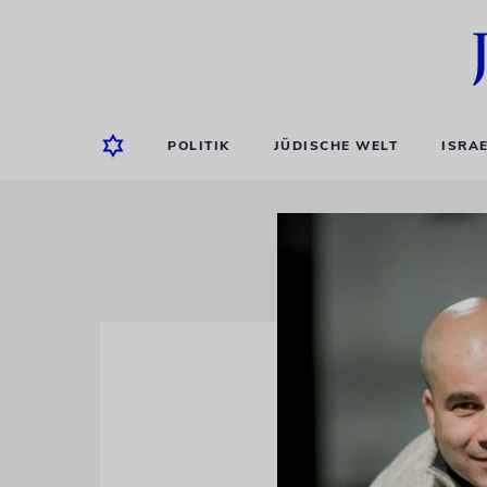
POLITIK
JÜDISCHE WELT
ISRA