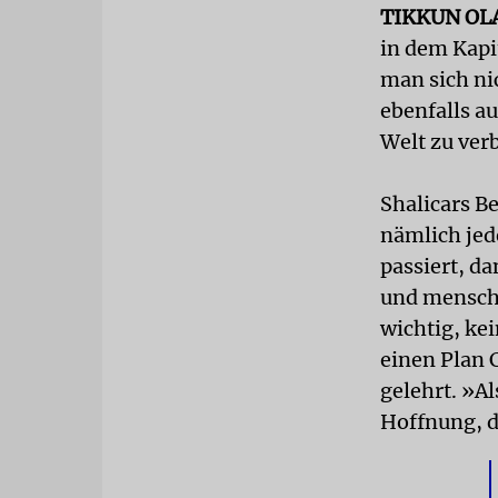
TIKKUN O
in dem Kapit
man sich ni
ebenfalls a
Welt zu ver
Shalicars B
nämlich jed
passiert, 
und mensche
wichtig, ke
einen Plan 
gelehrt. »Al
Hoffnung, d