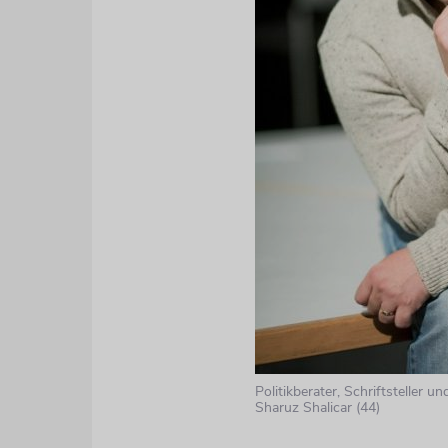
Politikberater, Schriftsteller un
Sharuz Shalicar (44)