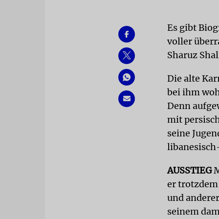
Es gibt Biog
voller über
Sharuz Shali
Die alte Ka
bei ihm woh
Denn aufgew
mit persisc
seine Jugen
libanesisch
AUSSTIEG
M
er trotzdem 
und anderer
seinem dama