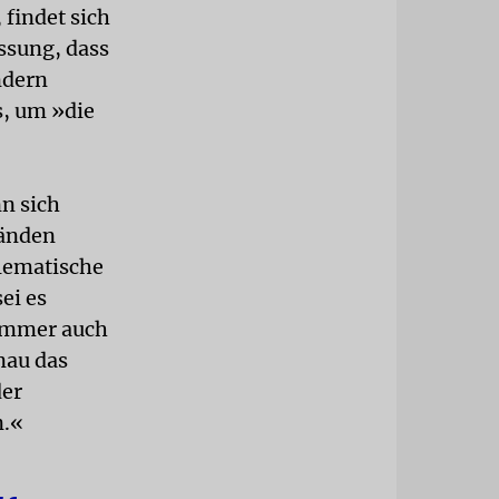
 findet sich
assung, dass
ndern
s, um »die
n sich
Wänden
lematische
ei es
 immer auch
nau das
der
n.«