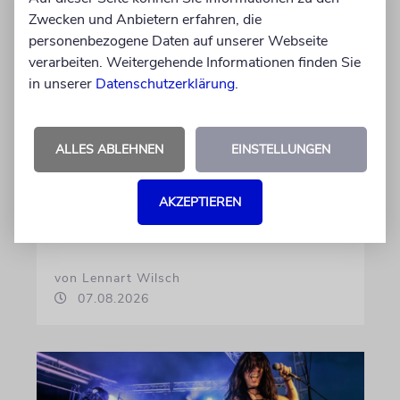
Zwecken und Anbietern erfahren, die
HIPHOP
personenbezogene Daten auf unserer Webseite
Rapper Pashanim: »Free
verarbeiten. Weitergehende Informationen finden Sie
Palestine« als
in unserer
Datenschutzerklärung
.
Verkaufsschlager
Auf seinem neuen Album »Lounge Musik«
ALLES ABLEHNEN
EINSTELLUNGEN
rappt der Berliner Musiker Pashanim
wiederholt über den Israel-Palästina-Konflikt –
AKZEPTIEREN
Kokettieren mit dem palästinensischen
Terrorismus inklusive
von Lennart Wilsch
07.08.2026