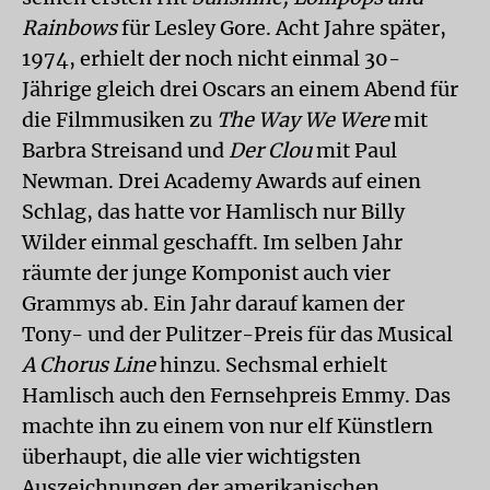
Rainbows
für Lesley Gore. Acht Jahre später,
1974, erhielt der noch nicht einmal 30-
Jährige gleich drei Oscars an einem Abend für
die Filmmusiken zu
The Way We Were
mit
Barbra Streisand und
Der Clou
mit Paul
Newman. Drei Academy Awards auf einen
Schlag, das hatte vor Hamlisch nur Billy
Wilder einmal geschafft. Im selben Jahr
räumte der junge Komponist auch vier
Grammys ab. Ein Jahr darauf kamen der
Tony- und der Pulitzer-Preis für das Musical
A Chorus Line
hinzu. Sechsmal erhielt
Hamlisch auch den Fernsehpreis Emmy. Das
machte ihn zu einem von nur elf Künstlern
überhaupt, die alle vier wichtigsten
Auszeichnungen der amerikanischen