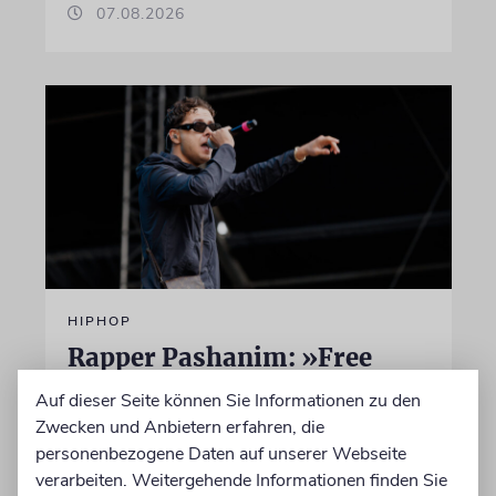
07.08.2026
HIPHOP
Rapper Pashanim: »Free
Palestine« als
Auf dieser Seite können Sie Informationen zu den
Verkaufsschlager
Zwecken und Anbietern erfahren, die
personenbezogene Daten auf unserer Webseite
Auf seinem neuen Album »Lounge Musik«
verarbeiten. Weitergehende Informationen finden Sie
rappt der Berliner Musiker Pashanim