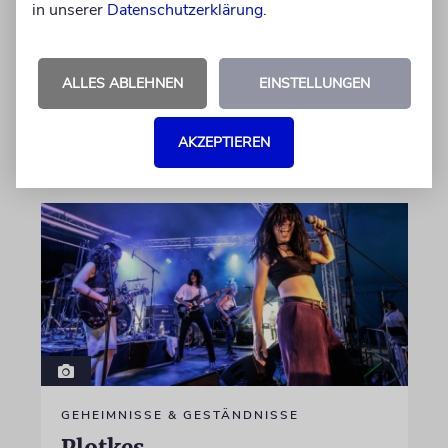
in unserer
Datenschutzerklärung
.
wiederholt über den Israel-Palästina-Konflikt –
Kokettieren mit dem palästinensischen
Terrorismus inklusive
ALLES ABLEHNEN
EINSTELLUNGEN
von Lennart Wilsch
AKZEPTIEREN
07.08.2026
GEHEIMNISSE & GESTÄNDNISSE