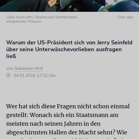
»Zero fucks left«: Obama und Seinfeld beim
Foto: dpa
entspannten Plausch
Warum der US-Präsident sich von Jerry Seinfeld
über seine Unterwäschevorlieben ausfragen
ließ
von
Sebastian Moll
04.01.2016 17:32 Uhr
Wer hat sich diese Fragen nicht schon einmal
gestellt: Wonach sich ein Staatsmann am
meisten nach seinen Jahren in den
abgeschirmten Hallen der Macht sehnt? Wie