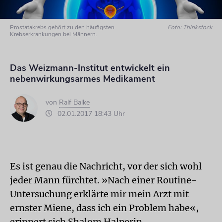
Prostatakrebs gehört zu den häufigsten
Foto: Thinkstock
Krebserkrankungen bei Männern.
Das Weizmann-Institut entwickelt ein
nebenwirkungsarmes Medikament
von
Ralf Balke
02.01.2017 18:43 Uhr
Es ist genau die Nachricht, vor der sich wohl
jeder Mann fürchtet. »Nach einer Routine-
Untersuchung erklärte mir mein Arzt mit
ernster Miene, dass ich ein Problem habe«,
erinnert sich Shalom Halperin.