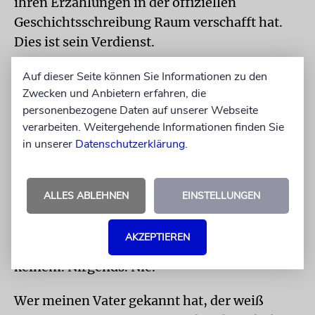
ihren Erzählungen in der offiziellen
Geschichtsschreibung Raum verschafft hat.
Dies ist sein Verdienst.
BIBLIOTHEK
Aber kommen wir zur Anekdote
Auf dieser Seite können Sie Informationen zu den
Zwecken und Anbietern erfahren, die
in Bergen-Belsen zurück. Mein Vater schrieb,
personenbezogene Daten auf unserer Webseite
ich zitiere: »Die Musik Menuhins erinnerte
verarbeiten. Weitergehende Informationen finden Sie
uns daran, dass Leben nicht allein Verfolgung,
in unserer
Datenschutzerklärung
.
Not und Sterben sein musste.«
Nein, diese von allen verpönten,
ALLES ABLEHNEN
EINSTELLUNGEN
mehrsprachigen Ostjuden haben sich Kultur
nicht so einfach nehmen lassen. Auch nicht
AKZEPTIEREN
nach dem Krieg. Auch nicht im KZ. Von
keinem. Nirgends. Nie.
Wer meinen Vater gekannt hat, der weiß