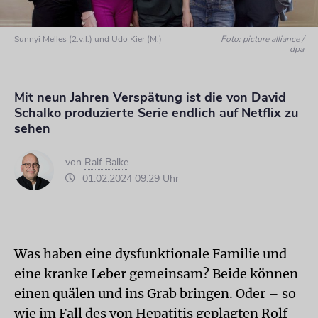
Sunnyi Melles (2.v.l.) und Udo Kier (M.)
Foto: picture alliance /
dpa
Mit neun Jahren Verspätung ist die von David
Schalko produzierte Serie endlich auf Netflix zu
sehen
von
Ralf Balke
01.02.2024 09:29 Uhr
Was haben eine dysfunktionale Familie und
eine kranke Leber gemeinsam? Beide können
einen quälen und ins Grab bringen. Oder – so
wie im Fall des von Hepatitis geplagten Rolf