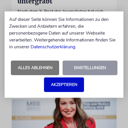
untergräbt
Nach dem X-Post des Journalisten hat sich
Felix Schotland, Vorstand der Synagogen-
Auf dieser Seite können Sie Informationen zu den
Gemeinde Köln, an WDR-
Zwecken und Anbietern erfahren, die
Programmdirektorin Andrea Schafarczyk
personenbezogene Daten auf unserer Webseite
gewandt. Wir dokumentieren das Schreiben
verarbeiten. Weitergehende Informationen finden Sie
im Wortlaut
in unserer
Datenschutzerklärung
.
von Felix Schotland
ALLES ABLEHNEN
EINSTELLUNGEN
07.08.2026
AKZEPTIEREN