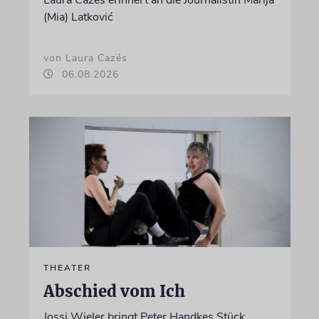
(Mia) Latković
von Laura Cazés
06.08.2026
THEATER
Abschied vom Ich
Jossi Wieler bringt Peter Handkes Stück