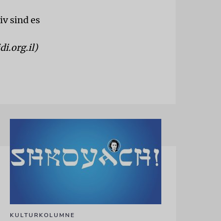
iv sind es
di.org.il)
KULTURKOLUMNE