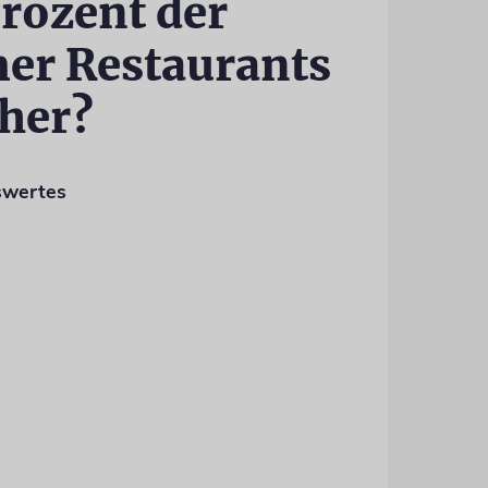
Prozent der
mer Restaurants
her?
swertes