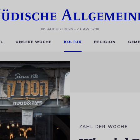
06. AUGUST 2026
– 23. AW 5786
EL
UNSERE WOCHE
KULTUR
RELIGION
GEME
ZAHL DER WOCHE