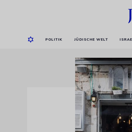
POLITIK
JÜDISCHE WELT
ISRA