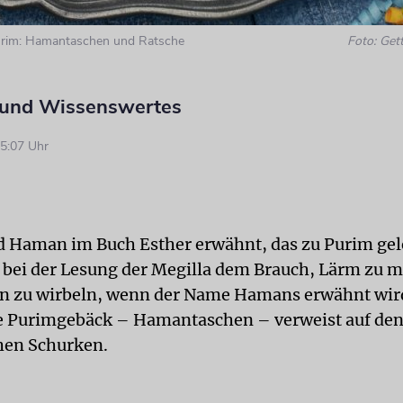
Purim: Hamantaschen und Ratsche
Foto: Get
 und Wissenswertes
5:07 Uhr
 Haman im Buch Esther erwähnt, das zu Purim gel
n bei der Lesung der Megilla dem Brauch, Lärm zu 
n zu wirbeln, wenn der Name Hamans erwähnt wir
le Purimgebäck – Hamantaschen – verweist auf den
hen Schurken.