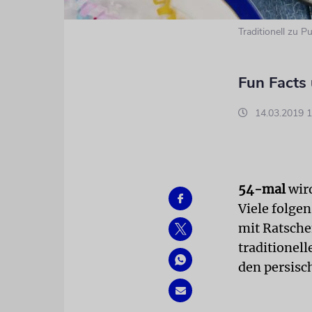
Traditionell zu 
Fun Facts
14.03.2019 1
54-mal
wird
Viele folge
mit Ratsche
traditionel
den persisc