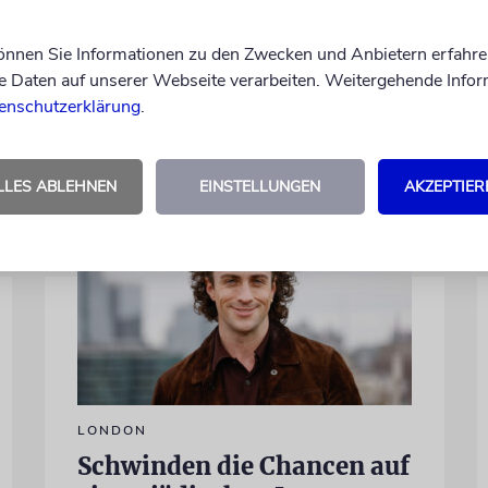
Kamera, sondern engagiert sich auch
ehrenamtlich. Der Deutsche Kulturrat
können Sie Informationen zu den Zwecken und Anbietern erfahre
würdigt diese Leistung mit einem Preis.
Daten auf unserer Webseite verarbeiten. Weitergehende Infor
Igor Levit ist Laudator
enschutzerklärung
.
07.08.2026
LLES ABLEHNEN
EINSTELLUNGEN
AKZEPTIER
LONDON
Schwinden die Chancen auf