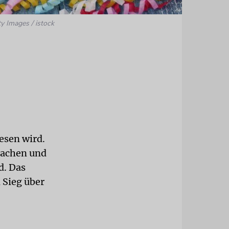
ty Images / istock
esen wird.
machen und
d. Das
 Sieg über