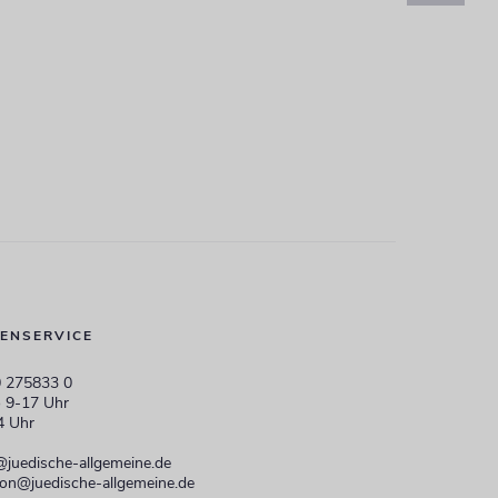
ENSERVICE
 275833 0
 9-17 Uhr
4 Uhr
@juedische-allgemeine.de
ion@juedische-allgemeine.de