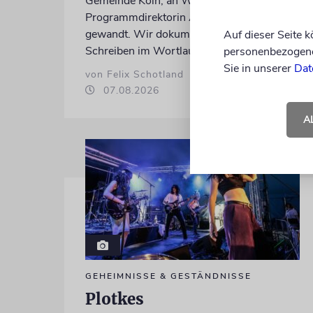
Gemeinde Köln, an WDR-
Programmdirektorin Andrea Schafarczyk
gewandt. Wir dokumentieren das
Auf dieser Seite 
Schreiben im Wortlaut
personenbezogene 
Sie in unserer
Dat
von Felix Schotland
07.08.2026
A
GEHEIMNISSE & GESTÄNDNISSE
Plotkes