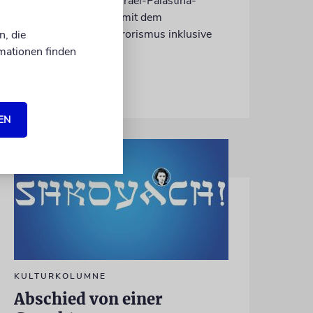
wiederholt über den Israel-Palästina-
Konflikt – Kokettieren mit dem
palästinensischen Terrorismus inklusive
n, die
mationen finden
von Lennart Wilsch
07.08.2026
EN
KULTURKOLUMNE
Abschied von einer