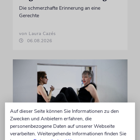
Die schmerzhafte Erinnerung an eine
Gerechte
von Laura Cazés
06.08.2026
Auf dieser Seite können Sie Informationen zu den
Zwecken und Anbietern erfahren, die
personenbezogene Daten auf unserer Webseite
THEATER
verarbeiten. Weitergehende Informationen finden Sie
Abschied vom Ich