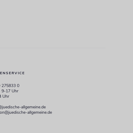
ENSERVICE
 275833 0
 9-17 Uhr
4 Uhr
@juedische-allgemeine.de
ion@juedische-allgemeine.de