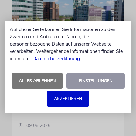
Auf dieser Seite können Sie Informationen zu den
Zwecken und Anbietern erfahren, die
personenbezogene Daten auf unserer Webseite
GROSSBRITANNIEN
verarbeiten. Weitergehende Informationen finden Sie
Verdacht: Britische
in unserer
Datenschutzerklärung
.
Hilfsorganisation könnte
Hamas unterstützt haben
ALLES ABLEHNEN
EINSTELLUNGEN
Die Anti-Terror-Polizei Londons untersucht,
ob eine muslimische Hilfsorganisation von der
AKZEPTIEREN
Terrorfinanzierung mit ihren Spenden wusste
oder nicht
09.08.2026