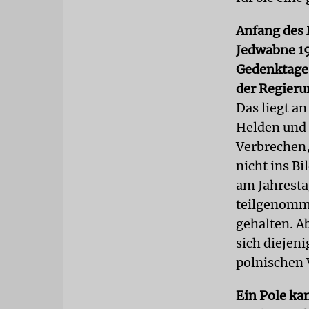
Anfang des 
Jedwabne 194
Gedenktage,
der Regieru
Das liegt an
Helden und 
Verbrechen,
nicht ins Bi
am Jahrest
teilgenomme
gehalten. A
sich diejen
polnischen 
Ein Pole ka