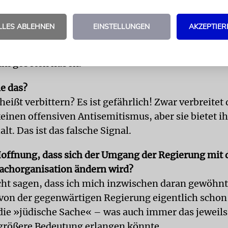
Parlament vertretene Bewegung Kukiz’15 behauptet
obby« finanziere die außerparlamentarische
LLES ABLEHNEN
EINSTELLUNGEN
AKZEPTIER
sbewegung »Komitee zur Verteidigung der Demokra
der PiS reagiert. Selbst dann nicht, als wir mit ei
um gebeten haben.
ie das?
heißt verbittern? Es ist gefährlich! Zwar verbreitet 
einen offensiven Antisemitismus, aber sie bietet 
lt. Das ist das falsche Signal.
offnung, dass sich der Umgang der Regierung mit 
achorganisation ändern wird?
cht sagen, dass ich mich inzwischen daran gewöhnt
 von der gegenwärtigen Regierung eigentlich schon 
die »jüdische Sache« – was auch immer das jeweil
e größere Bedeutung erlangen könnte.