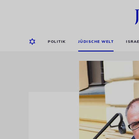
POLITIK
JÜDISCHE WELT
ISRA