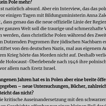
 kein Pole mehr?
st natürlich absurd. Aber ein Interview, das das po
or einigen Tagen mit Bildungsministerin Anna Za
t, dass genau das die neue offizielle Linie der Regie
er ganzen Welt soll die traurige und schmerzhafte
n werden, dass christliche Polen während des Zwei
in Dutzenden Pogromen ihre jüdischen Nachbarn 
tiftet von den deutschen Nazis, mal aus eigenem A
em Krieg hörte das Morden nicht auf. Deshalb verli
de Holocaust-Überlebende nach 1946 ihre polnisc
or allem nach Eretz Israel.
ngenen Jahren hat es in Polen aber eine breite öffe
gegeben – neue Untersuchungen, Bücher, zahlreich
Reicht das nicht?
die kritische Auseinandersetzung mit den schwarzen