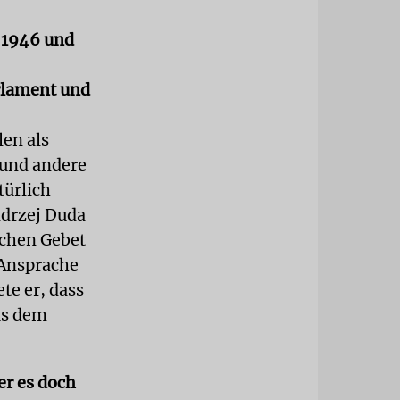
 1946 und
arlament und
len als
 und andere
türlich
ndrzej Duda
chen Gebet
 Ansprache
te er, dass
us dem
er es doch