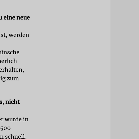
u eine neue
ist, werden
wünsche
herlich
erhalten,
dig zum
s, nicht
er wurde in
5500
n schnell,