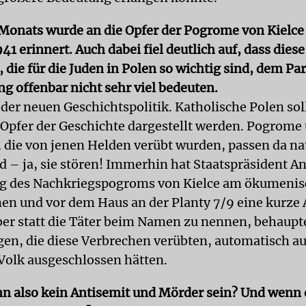
Monats wurde an die Opfer der Pogrome von Kielce
1 erinnert. Auch dabei fiel deutlich auf, dass diese
 die für die Juden in Polen so wichtig sind, dem P
ng offenbar nicht sehr viel bedeuten.
 der neuen Geschichtspolitik. Katholische Polen sol
Opfer der Geschichte dargestellt werden. Pogrome
 die von jenen Helden verübt wurden, passen da na
ld – ja, sie stören! Immerhin hat Staatspräsident A
ag des Nachkriegspogroms von Kielce am ökumenis
n und vor dem Haus an der Planty 7/9 eine kurze
ber statt die Täter beim Namen zu nennen, behaupte
igen, die diese Verbrechen verübten, automatisch a
Volk ausgeschlossen hätten.
nn also kein Antisemit und Mörder sein? Und wenn 