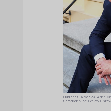
Führt seit Herbst 2014 den Jü
Gemeindebund: Leslaw Piszews