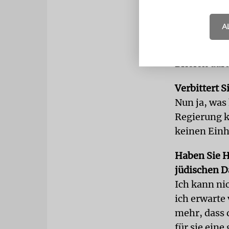
polnischen 
»jüdische L
A
Opposition
niemand von 
Briefen dar
Verbittert S
Nun ja, was 
Regierung k
keinen Einha
Haben Sie H
jüdischen D
Ich kann ni
ich erwarte
mehr, dass 
für sie ein