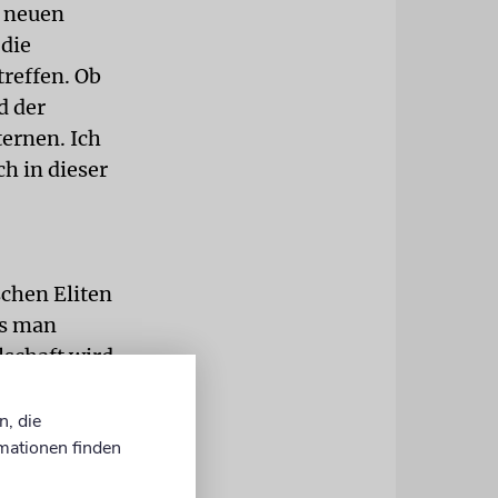
e neuen
die
treffen. Ob
d der
ternen. Ich
h in dieser
schen Eliten
as man
lschaft wird
die
 einer Anti-
n, die
mationen finden
 Kathedrale
, die im