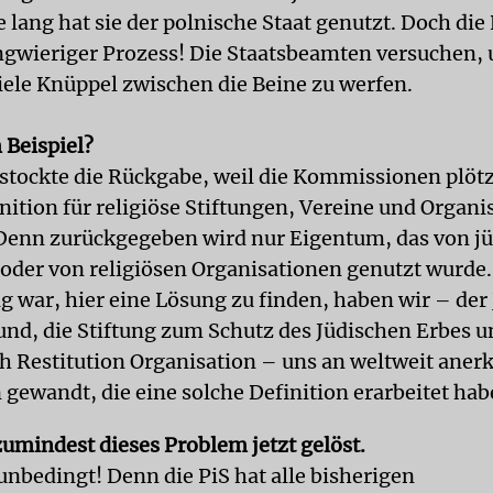
e lang hat sie der polnische Staat genutzt. Doch di
langwieriger Prozess! Die Staatsbeamten versuchen,
iele Knüppel zwischen die Beine zu werfen.
Beispiel?
stockte die Rückgabe, weil die Kommissionen plötz
nition für religiöse Stiftungen, Vereine und Organi
Denn zurückgegeben wird nur Eigentum, das von j
der von religiösen Organisationen genutzt wurde.
ig war, hier eine Lösung zu finden, haben wir – der
d, die Stiftung zum Schutz des Jüdischen Erbes u
h Restitution Organisation – uns an weltweit aner
 gewandt, die eine solche Definition erarbeitet hab
zumindest dieses Problem jetzt gelöst.
unbedingt! Denn die PiS hat alle bisherigen