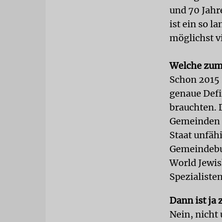
und 70 Jahr
ist ein so 
möglichst v
Welche zum 
Schon 2015 
genaue Defi
brauchten. 
Gemeinden o
Staat unfäh
Gemeindebun
World Jewis
Spezialisten
Dann ist ja 
Nein, nicht 