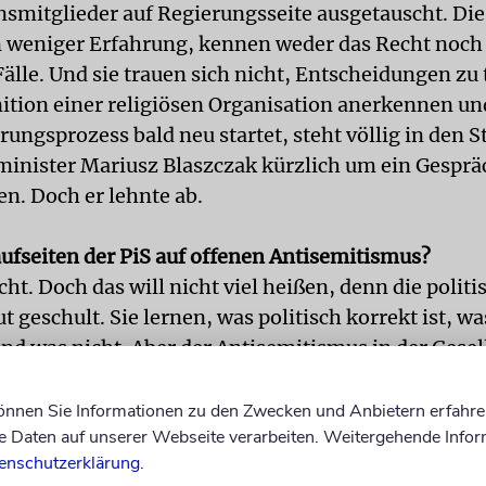
mitglieder auf Regierungsseite ausgetauscht. Di
 weniger Erfahrung, kennen weder das Recht noch 
älle. Und sie trauen sich nicht, Entscheidungen zu 
inition einer religiösen Organisation anerkennen un
rungsprozess bald neu startet, steht völlig in den S
inister Mariusz Blaszczak kürzlich um ein Gespräc
en. Doch er lehnte ab.
aufseiten der PiS auf offenen Antisemitismus?
cht. Doch das will nicht viel heißen, denn die politi
t geschult. Sie lernen, was politisch korrekt ist, w
und was nicht. Aber der Antisemitismus in der Gesel
r und sichtbarer. Und Polens Staatspräsident oder 
litiker reagieren nicht darauf. In Breslau wird bei
können Sie Informationen zu den Zwecken und Anbietern erfahre
Daten auf unserer Webseite verarbeiten. Weitergehende Infor
-Demonstration eine Judenpuppe verbrannt, in der
enschutzerklärung
.
k hält ein Priester eine antisemitische Hetzpredigt