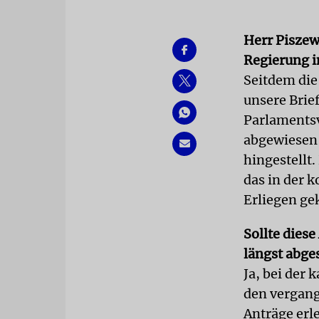
Herr Piszew
Regierung i
Seitdem die
unsere Brie
Parlaments
abgewiesen 
hingestellt
das in der 
Erliegen g
Sollte dies
längst abge
Ja, bei der 
den vergang
Anträge erl