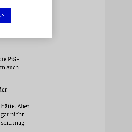
, die
EN
tie«. Und
ndringlichen
die PiS-
ihm auch
der
 hätte. Aber
gar nicht
s sein mag –