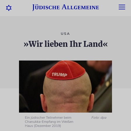
USA
»Wir lieben Ihr Land«
Ein jüdischer Teilnehmer beim
Foto: dpa
Chanukka-Empfang im Weißen
Haus (Dezember 2019)