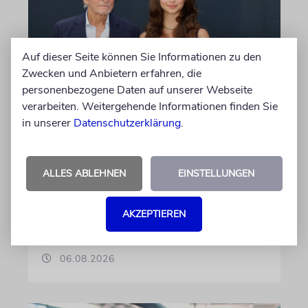
Auf dieser Seite können Sie Informationen zu den
Zwecken und Anbietern erfahren, die
personenbezogene Daten auf unserer Webseite
PALMA
verarbeiten. Weitergehende Informationen finden Sie
in unserer
Datenschutzerklärung
.
Michael Douglas ist
Ehrenbotschafter Mallorcas
Der Hollywood-Star mit jüdischem
ALLES ABLEHNEN
EINSTELLUNGEN
Familienhintergrund wird für seine enge
Verbindung zu der spanischen Insel und sein
AKZEPTIEREN
Engagement für deren kulturelles Erbe geehrt
06.08.2026