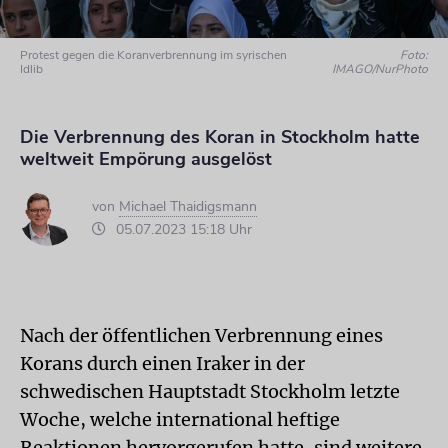
Protest gegen die Koranverbrennung im syrischen
Foto:
Idlib
IMAGO/NurPhoto
Die Verbrennung des Koran in Stockholm hatte
weltweit Empörung ausgelöst
von
Michael Thaidigsmann
05.07.2023 15:18 Uhr
Nach der öffentlichen Verbrennung eines
Korans durch einen Iraker in der
schwedischen Hauptstadt Stockholm letzte
Woche, welche international heftige
Reaktionen hervorgerufen hatte, sind weitere