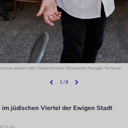
 Sommer wieder mehr Gäste kommen: Restaurant-Manager Yochanan
1 / 8
 im jüdischen Viertel der Ewigen Stadt
8:13 Uhr