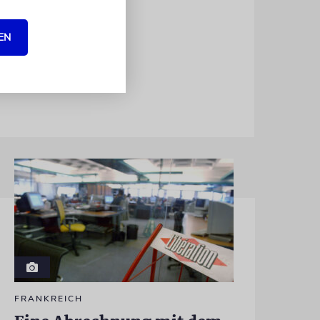
ie Betreiber
ruck der
EN
ehören.
FRANKREICH