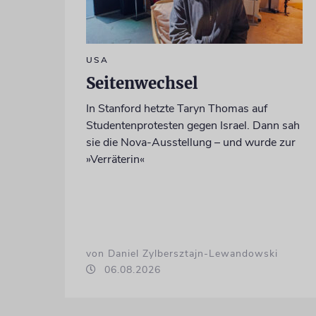
USA
Seitenwechsel
In Stanford hetzte Taryn Thomas auf
Studentenprotesten gegen Israel. Dann sah
sie die Nova-Ausstellung – und wurde zur
»Verräterin«
von Daniel Zylbersztajn-Lewandowski
06.08.2026