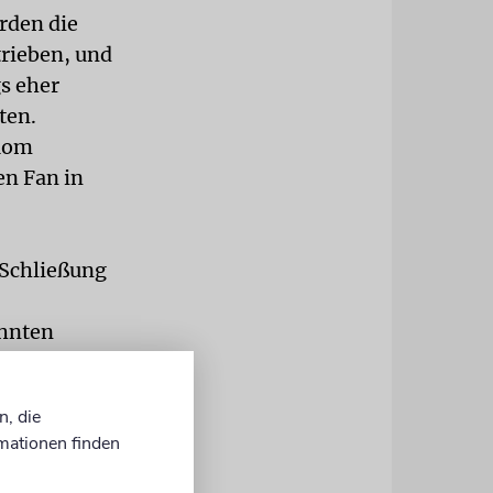
rden die
trieben, und
gs eher
ten.
 Rom
en Fan in
e Schließung
ohnten
 der
n, die
geboten
mationen finden