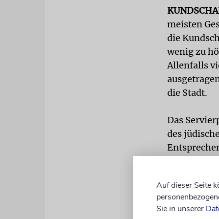
KUNDSCHA
meisten Ges
die Kundscha
wenig zu hö
Allenfalls 
ausgetra­ge
die Stadt.
Das Servierp
des jüdisch
Entspreche
italienische
Auswahl der
Auf dieser Seite 
Nachspeisen
personenbezogene 
werden.
Sie in unserer
Dat