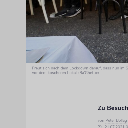
Freut sich nach dem Lockdown darauf, dass nun im
vor dem koscheren Lokal »Ba’Ghetto«
Zu Besuch
von
Peter Bollag
21.07.2021 0