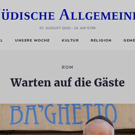
07. AUGUST 2026
– 24. AW 5786
EL
UNSERE WOCHE
KULTUR
RELIGION
GEME
ROM
Warten auf die Gäste