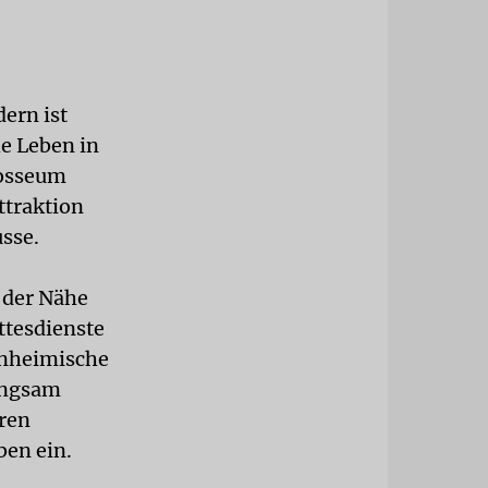
ern ist
e Leben in
losseum
ttraktion
sse.
 der Nähe
ttesdienste
inheimische
langsam
eren
ben ein.