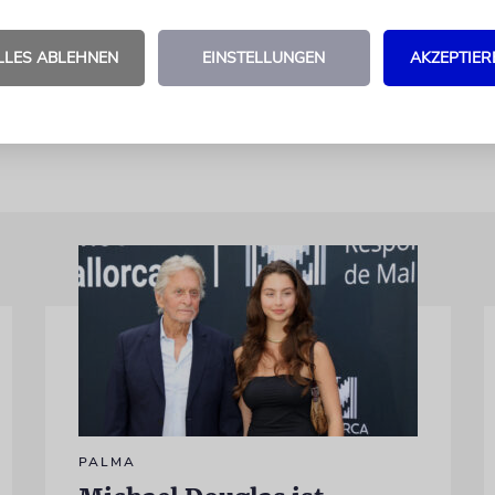
r Fotografin Lydia Bergida hat bei ihrem Besuch d
ants und Läden in Porträts festgehalten – als Ausd
LLES ABLEHNEN
EINSTELLUNGEN
AKZEPTIER
ie Pandemie möge endlich der Vergangenheit ang
PALMA