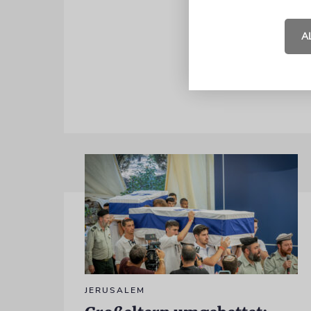
Die Münchne
von Restaur
A
Hoffnung, d
JERUSALEM