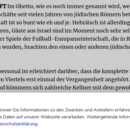
FT
Im Ghetto, wie es noch immer genannt wird, we
chäfte seit vielen Jahren von jüdischen Römern be
ft ist so bunt wie eh und je. Hebräisch ist allerdin
ren, Gäste aus Israel sind im Moment noch sehr sel
vier Spiele der Fußball-Europameisterschaft, die in
n wurden, brachten den einen oder anderen jüdisch
ersonal ist erleichtert darüber, dass die komplett
en Viertels erst einmal der Vergangenheit angehört.
nd kümmern sich zahlreiche Kellner mit dem gew
n Charme vereint um das Wohl der Gäste, sei es bei
 Vorspeise, des Weins oder einer der traditionellen
können Sie Informationen zu den Zwecken und Anbietern erfahre
, die in allen koscheren Restaurants im Ghetto an
Daten auf unserer Webseite verarbeiten. Weitergehende Infor
enschutzerklärung
.