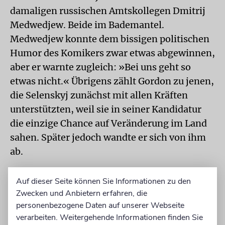
damaligen russischen Amtskollegen Dmitrij
Medwedjew. Beide im Bademantel.
Medwedjew konnte dem bissigen politischen
Humor des Komikers zwar etwas abgewinnen,
aber er warnte zugleich: »Bei uns geht so
etwas nicht.« Übrigens zählt Gordon zu jenen,
die Selenskyj zunächst mit allen Kräften
unterstützten, weil sie in seiner Kandidatur
die einzige Chance auf Veränderung im Land
sahen. Später jedoch wandte er sich von ihm
ab.
Für seinen Ausnahmejob als Kriegspräsident
Auf dieser Seite können Sie Informationen zu den
hat Selenskyj international viel Lob erhalten,
Zwecken und Anbietern erfahren, die
personenbezogene Daten auf unserer Webseite
denn er ist keiner, der klein beigibt. Ob er den
verarbeiten. Weitergehende Informationen finden Sie
Verlauf der Geschichte ändern werde, lautet