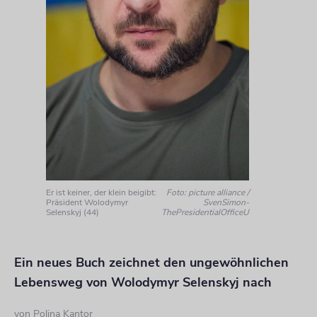
Er ist keiner, der klein beigibt:
Foto: picture alliance /
Präsident Wolodymyr
SvenSimon-
Selenskyj (44)
ThePresidentialOfficeU
Ein neues Buch zeichnet den ungewöhnlichen
Lebensweg von Wolodymyr Selenskyj nach
von
Polina Kantor