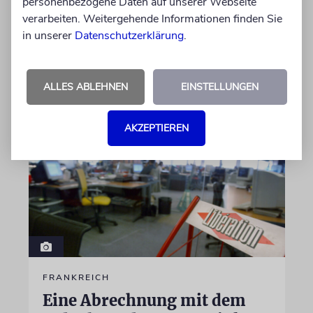
personenbezogene Daten auf unserer Webseite
Familienhintergrund wird für seine enge
verarbeiten. Weitergehende Informationen finden Sie
Verbindung zu der spanischen Insel und sein
in unserer
Datenschutzerklärung
.
Engagement für deren kulturelles Erbe geehrt
06.08.2026
ALLES ABLEHNEN
EINSTELLUNGEN
AKZEPTIEREN
FRANKREICH
Eine Abrechnung mit dem