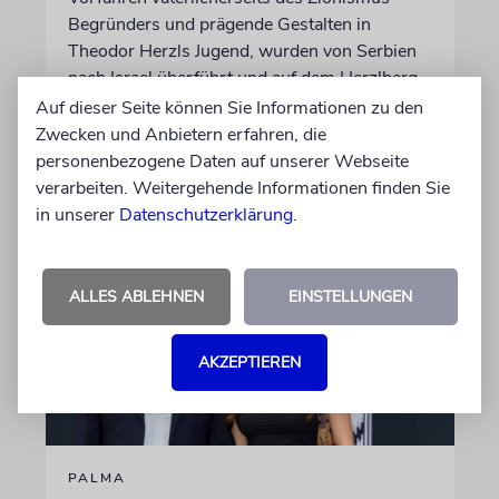
Begründers und prägende Gestalten in
Theodor Herzls Jugend, wurden von Serbien
nach Israel überführt und auf dem Herzlberg
beigesetzt
Auf dieser Seite können Sie Informationen zu den
Zwecken und Anbietern erfahren, die
personenbezogene Daten auf unserer Webseite
06.08.2026
verarbeiten. Weitergehende Informationen finden Sie
in unserer
Datenschutzerklärung
.
ALLES ABLEHNEN
EINSTELLUNGEN
AKZEPTIEREN
PALMA