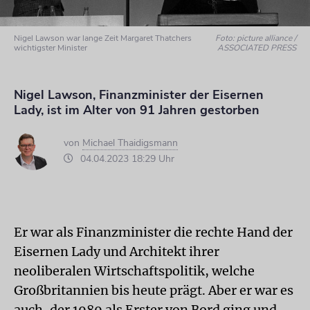
Nigel Lawson war lange Zeit Margaret Thatchers
Foto: picture alliance /
wichtigster Minister
ASSOCIATED PRESS
Nigel Lawson, Finanzminister der Eisernen
Lady, ist im Alter von 91 Jahren gestorben
von
Michael Thaidigsmann
04.04.2023 18:29 Uhr
Er war als Finanzminister die rechte Hand der
Eisernen Lady und Architekt ihrer
neoliberalen Wirtschaftspolitik, welche
Großbritannien bis heute prägt. Aber er war es
auch, der 1989 als Erster von Bord ging und