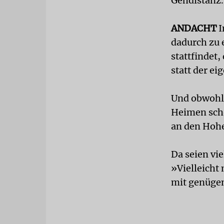
Gehdistanz.
ANDACHT
I
dadurch zu 
stattfindet
statt der ei
Und obwohl 
Heimen sch
an den Hohe
Da seien vie
»Vielleicht
mit genügen