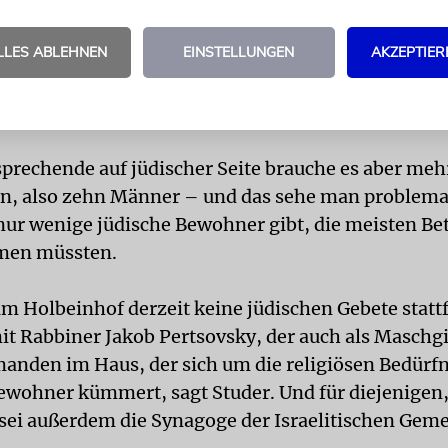
edoch finden inzwischen im Haus jede Woche wied
LLES ABLEHNEN
EINSTELLUNGEN
AKZEPTIER
Gottesdienste statt. »Dies sind Wortgottesdienste, 
er oder einer Pfarrerin gestaltet werden – mit en
 den Bewohnern oder mit Schutzmaske.«
sprechende auf jüdischer Seite brauche es aber meh
n, also zehn Männer – und das sehe man problemat
nur wenige jüdische Bewohner gibt, die meisten Bet
men müssten.
m Holbeinhof derzeit keine jüdischen Gebete statt
t Rabbiner Jakob Pertsovsky, der auch als Maschg
emanden im Haus, der sich um die religiösen Bedürfn
ewohner kümmert, sagt Studer. Und für diejenigen,
, sei außerdem die Synagoge der Israelitischen Gem