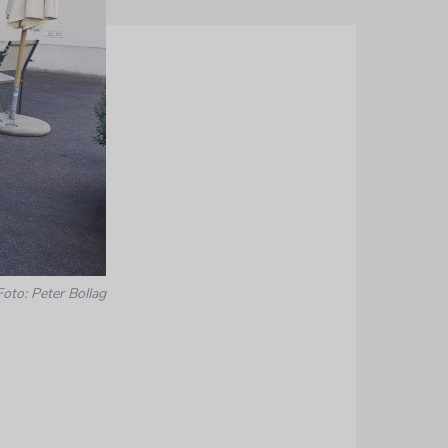
Foto: Peter Bollag
n