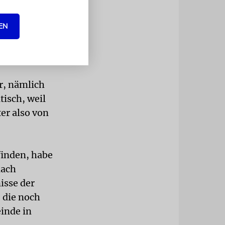
er
EN
die von
tsprechendem
r, nämlich
isch, weil
er also von
finden, habe
iach
isse der
 die noch
einde in