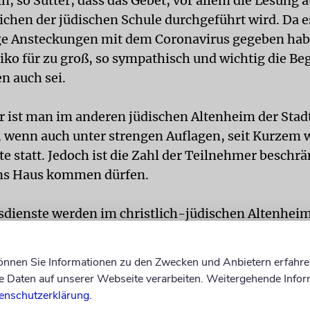
n, so Sutter, dass das Gebet, vor allem die Lesung a
ichen der jüdischen Schule durchgeführt wird. Da e
ge Ansteckungen mit dem Coronavirus gegeben habe
iko für zu groß, so sympathisch und wichtig die B
n auch sei.
r ist man im anderen jüdischen Altenheim der Stadt
, wenn auch unter strengen Auflagen, seit Kurzem 
e statt. Jedoch ist die Zahl der Teilnehmer beschrä
ins Haus kommen dürfen.
sdienste werden im christlich-jüdischen Altenhei
in Basel durchgeführt, und das seit Ende Februar. M
us von Corona-Todesfällen verschont geblieben ist,
können Sie Informationen zu den Zwecken und Anbietern erfahre
tende Heimleiter Richard Studer. Dies wolle man nic
Daten auf unserer Webseite verarbeiten. Weitergehende Infor
 aufs Spiel setzen.
enschutzerklärung
.