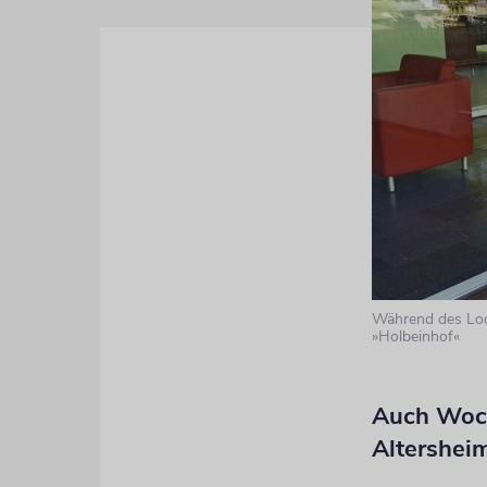
Während des Loc
»Holbeinhof«
Auch Woc
Altershei