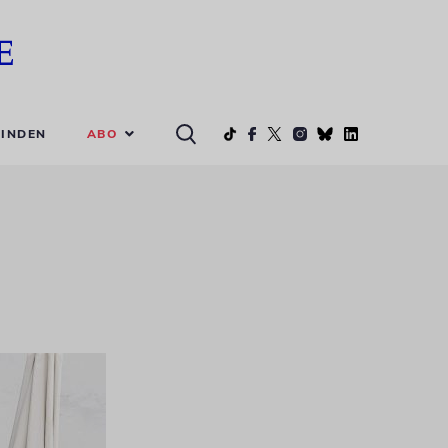
ABO
INDEN