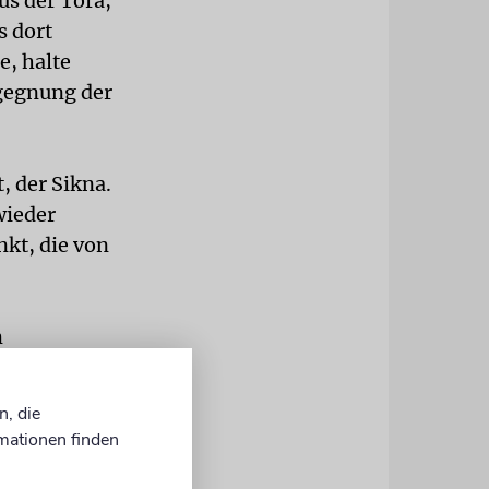
us der Tora,
s dort
, halte
egegnung der
, der Sikna.
wieder
nkt, die von
m
an sei froh,
 sagt der
n, die
ht
mationen finden