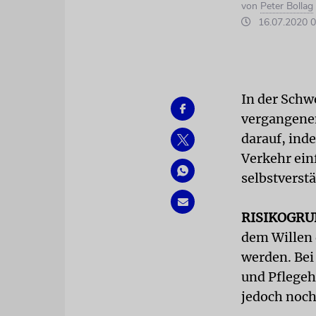
von
Peter Bollag
16.07.2020 0
In der Schw
vergangenen
darauf, ind
Verkehr ein
selbstvers
RISIKOGRU
dem Willen 
werden. Bei
und Pflegeh
jedoch noch