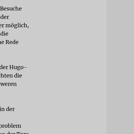
. Besuche
 der
er möglich,
die
ne Rede
 der Hugo-
chten die
chweren
in der
tproblem