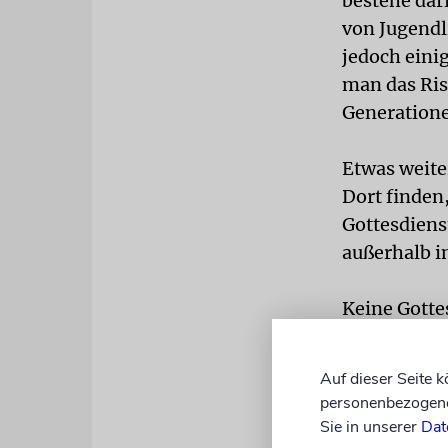
bestehe dari
von Jugendl
jedoch eini
man das Ris
Generatione
Etwas weite
Dort finden
Gottesdienst
außerhalb 
Keine Gotte
Holbeinhof 
dass das Ha
Auf dieser Seite 
stellvertre
personenbezogene 
leichtfertig
Sie in unserer
Dat