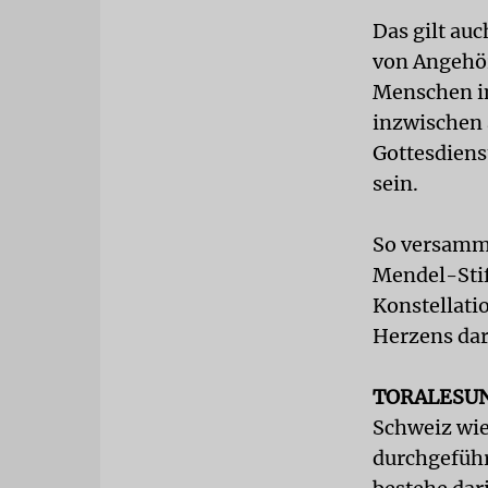
Das gilt au
von Angehör
Menschen in
inzwischen 
Gottesdiens
sein.
So versamme
Mendel-Stif
Konstellati
Herzens dar
TORALESU
Schweiz wie
durchgeführ