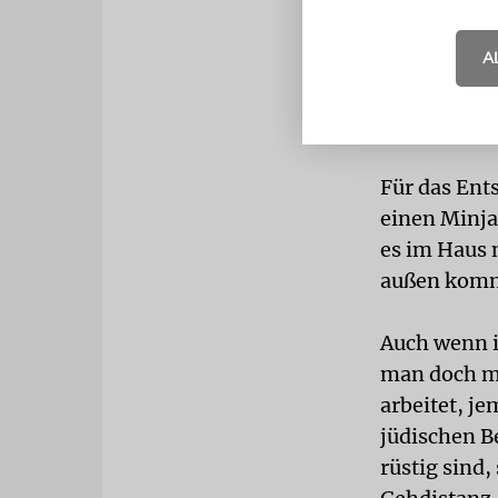
ABSTAND
J
A
christliche 
einem Pfarr
Abstand zu
Für das Ent
einen Minja
es im Haus 
außen kom
Auch wenn i
man doch mi
arbeitet, j
jüdischen B
rüstig sind