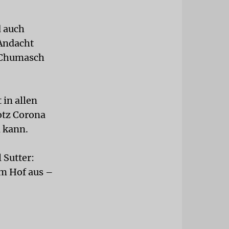
d auch
 Andacht
m Chumasch
in allen
otz Corona
 kann.
 Sutter:
om Hof aus –