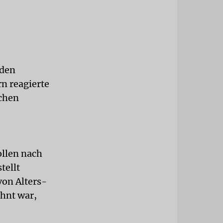
 den
n reagierte
ichen
ollen nach
tellt
von Alters-
ohnt war,