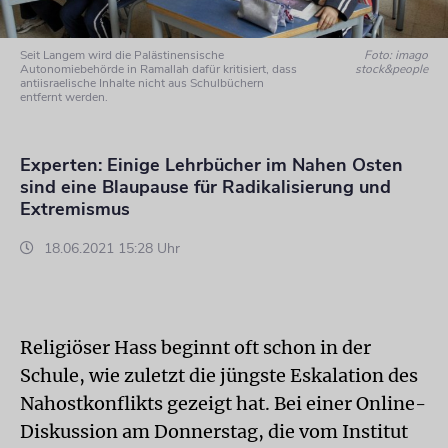
Seit Langem wird die Palästinensische
Foto: imago
Autonomiebehörde in Ramallah dafür kritisiert, dass
stock&people
antiisraelische Inhalte nicht aus Schulbüchern
entfernt werden.
Experten: Einige Lehrbücher im Nahen Osten
sind eine Blaupause für Radikalisierung und
Extremismus
18.06.2021 15:28 Uhr
Religiöser Hass beginnt oft schon in der
Schule, wie zuletzt die jüngste Eskalation des
Nahostkonflikts gezeigt hat. Bei einer Online-
Diskussion am Donnerstag, die vom Institut