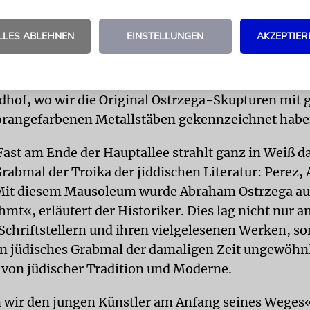
n Ostrzega-Grab zu kommen. »Auch für die Nation
 neuer Partner.«
LLES ABLEHNEN
EINSTELLUNGEN
AKZEPTIER
aszczkowski an: »Aber alles hat ganz wunderbar gek
ig-orangen Lageplan locken wir die Galeriebesuche
edhof, wo wir die Original Ostrzega-Skupturen mit 
orangefarbenen Metallstäben gekennzeichnet habe
Fast am Ende der Hauptallee strahlt ganz in Weiß d
Grabmal der Troika der jiddischen Literatur: Perez,
Mit diesem Mausoleum wurde Abraham Ostrzega au
mt«, erläutert der Historiker. Dies lag nicht nur a
chriftstellern und ihren vielgelesenen Werken, s
ein jüdisches Grabmal der damaligen Zeit ungewöhn
von jüdischer Tradition und Moderne.
 wir den jungen Künstler am Anfang seines Weges«