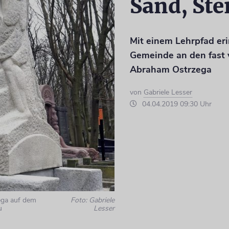
Sand, Ste
Mit einem Lehrpfad er
Gemeinde an den fast 
Abraham Ostrzega
von
Gabriele Lesser
04.04.2019 09:30 Uhr
ga auf dem
Foto: Gabriele
u
Lesser