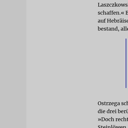
Laszczkowsk
schaffen.« 
auf Hebräis
bestand, al
Ostrzega sc
die drei be
»Doch recht
Steinlöwen,