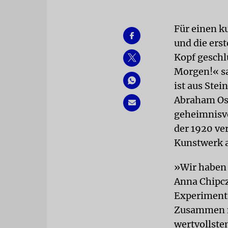
Für einen k
und die ers
Kopf geschlu
Morgen!« sa
ist aus Ste
Abraham Ost
geheimnisvo
der 1920 ve
Kunstwerk a
»Wir haben 
Anna Chipcz
Experiment
Zusammen mi
wertvollste