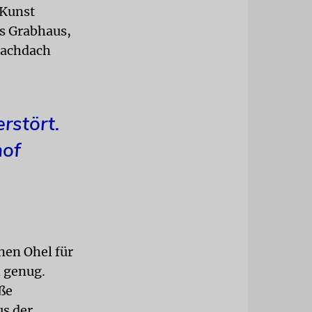
 Kunst
es Grabhaus,
lachdach
rstört.
hof
nen Ohel für
h genug.
ße
us der