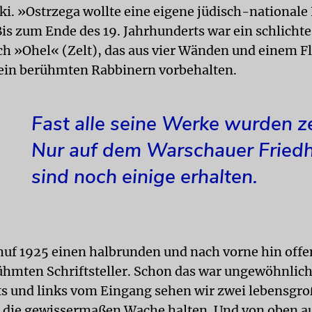
i. »Ostrzega wollte eine eigene jüdisch-nationale
Bis zum Ende des 19. Jahrhunderts war ein schlicht
ch »Ohel« (Zelt), das aus vier Wänden und einem F
lein berühmten Rabbinern vorbehalten.
Fast alle seine Werke wurden ze
Nur auf dem Warschauer Fried
sind noch einige erhalten.
huf 1925 einen halbrunden und nach vorne hin offe
rühmten Schriftsteller. Schon das war ungewöhnlic
s und links vom Eingang sehen wir zwei lebensgro
 die gewissermaßen Wache halten. Und von oben a