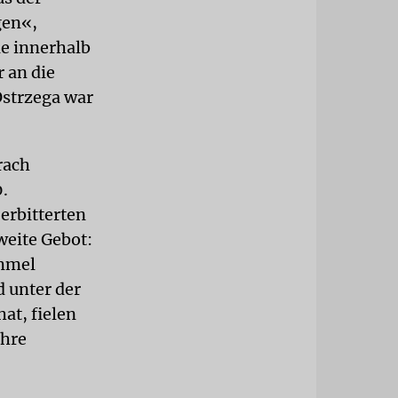
gen«,
ie innerhalb
 an die
Ostrzega war
rach
0.
 erbitterten
weite Gebot:
immel
d unter der
at, fielen
ihre