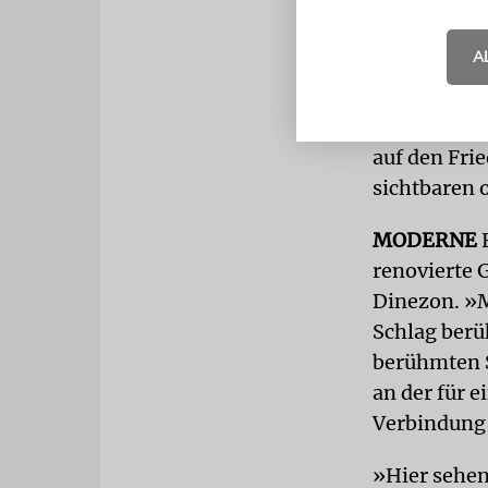
zum nächste
sind wir ein
A
Sie sieht L
einem knall
auf den Fri
sichtbaren 
MODERNE
renovierte 
Dinezon. »
Schlag berüh
berühmten S
an der für 
Verbindung 
»Hier sehen