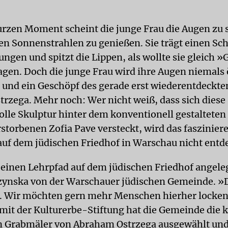
urzen Moment scheint die junge Frau die Augen zu 
ten Sonnenstrahlen zu genießen. Sie trägt einen Sc
ngen und spitzt die Lippen, als wollte sie gleich »
gen. Doch die junge Frau wird ihre Augen niemals 
in und ein Geschöpf des gerade erst wiederentdeckte
rzega. Mehr noch: Wer nicht weiß, dass sich diese
lle Skulptur hinter dem konventionell gestalteten
rstorbenen Zofia Pave versteckt, wird das faszinier
uf dem jüdischen Friedhof in Warschau nicht entd
einen Lehrpfad auf dem jüdischen Friedhof angeleg
ynska von der Warschauer jüdischen Gemeinde. »Da
. Wir möchten gern mehr Menschen hierher locken
t der Kulturerbe-Stiftung hat die Gemeinde die k
n Grabmäler von Abraham Ostrzega ausgewählt un