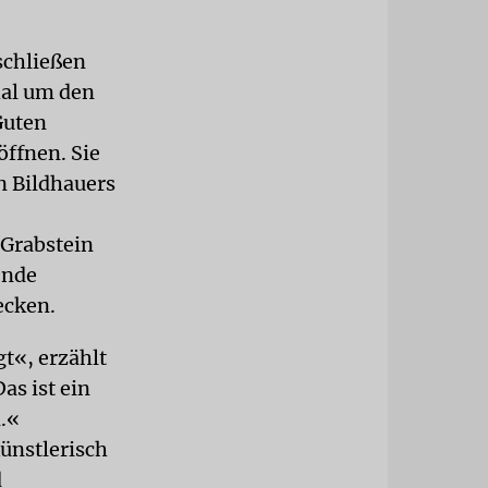
schließen
hal um den
Guten
öffnen. Sie
n Bildhauers
 Grabstein
ende
ecken.
t«, erzählt
s ist ein
.«
ünstlerisch
d