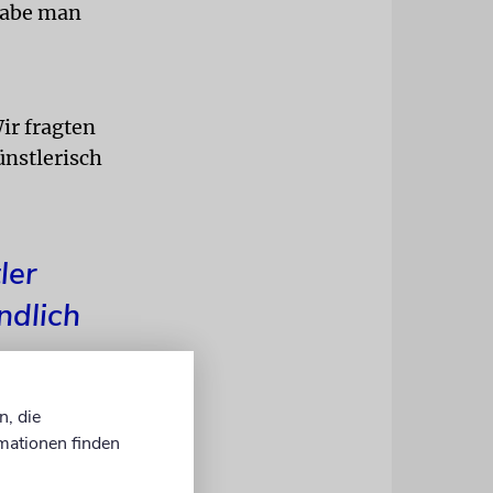
habe man
ir fragten
ünstlerisch
ler
ndlich
n, die
mationen finden
ten Pfad