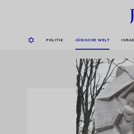
POLITIK
JÜDISCHE WELT
ISRA