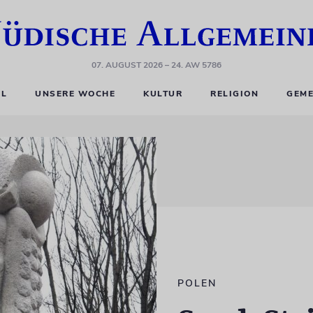
07. AUGUST 2026
– 24. AW 5786
EL
UNSERE WOCHE
KULTUR
RELIGION
GEME
POLEN