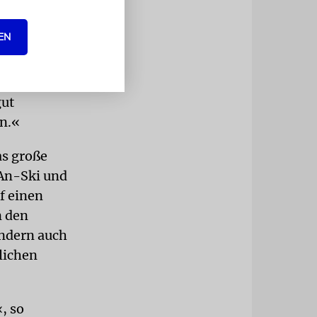
algalerie
EN
lappt. Mit
r hierher
gut
n.«
as große
 An-Ski und
f einen
n den
ondern auch
lichen
, so