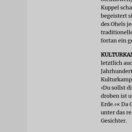
Kuppel scha
begeistert 
des Ohels j
traditionel
fortan ein g
KULTURKA
letztlich au
Jahrhunderts
Kulturkampf
›Du sollst 
droben ist 
Erde.‹« Da 
unter das r
Gesichter.