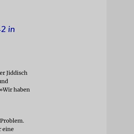
2 in
r Jiddisch
 und
 »Wir haben
 Problem.
 eine