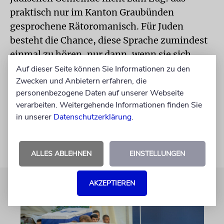
praktisch nur im Kanton Graubünden
gesprochene Rätoromanisch. Für Juden
besteht die Chance, diese Sprache zumindest
einmal zu hören, nur dann, wenn sie sich
entschließen, im Urlaub in einer der
Auf dieser Seite können Sie Informationen zu den
Zwecken und Anbietern erfahren, die
rätoromanischen Dörfer ein Haus oder eine
personenbezogene Daten auf unserer Webseite
Wohnung zu mieten und sich unters Bergvolk
verarbeiten. Weitergehende Informationen finden Sie
zu mischen.
in unserer
Datenschutzerklärung
.
ALLES ABLEHNEN
EINSTELLUNGEN
AKZEPTIEREN