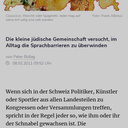
Couscous, Röschti oder Spaghetti: Jeder mag auf
Foto: Frank Albinus
seine Art selig und satt werden.
Die kleine jüdische Gemeinschaft versucht, im
Alltag die Sprachbarrieren zu überwinden
von
Peter Bollag
08.02.2011 09:52 Uhr
Wenn sich in der Schweiz Politiker, Künstler
oder Sportler aus allen Landesteilen zu
Kongressen oder Versammlungen treffen,
spricht in der Regel jeder so, wie ihm oder ihr
der Schnabel gewachsen ist. Die