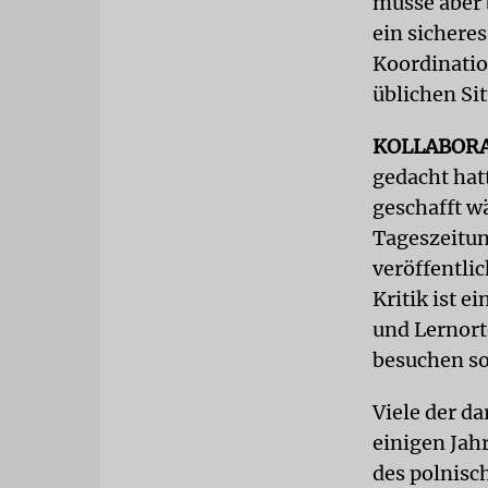
müsse aber 
ein sicheres
Koordination
üblichen Si
KOLLABOR
gedacht hat
geschafft w
Tageszeitu
veröffentlic
Kritik ist e
und Lernort
besuchen so
Viele der d
einigen Jah
des polnisc