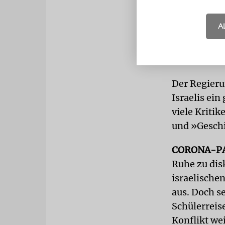
polnischen 
Außenminist
A
die Besuche
dazu, dass 
gegenüber 
Der Regieru
Israelis ein
viele Kritik
und »Geschi
CORONA-P
Ruhe zu dis
israelische
aus. Doch se
Schülerreise
Konflikt wei