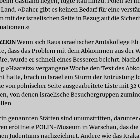
beim Gastland liegen, fügte Rau hinzu, Polen sei i
 Land. »Daher gibt es keinen Bedarf für eine verstä
 mit der israelischen Seite in Bezug auf die Sicherh
tuationen.«
ATION
Wenn sich Raus israelischer Amtskollege El
te, dass das Problem mit dem Abkommen aus der W
äre, wurde er schnell eines Besseren belehrt. Nach
ng »Haaretz« vergangene Woche den Text des Ab
ht hatte, brach in Israel ein Sturm der Entrüstung l
ine von polnischer Seite ausgearbeitete Liste mit 3
en, von denen israelische Besuchergruppen zumind
llen.
arin genannten Stätten sind unumstritten, darunter 
ren eröffnete POLIN-Museum in Warschau, das die
hen Judentums nachzeichnet. Andere wie das Kraka