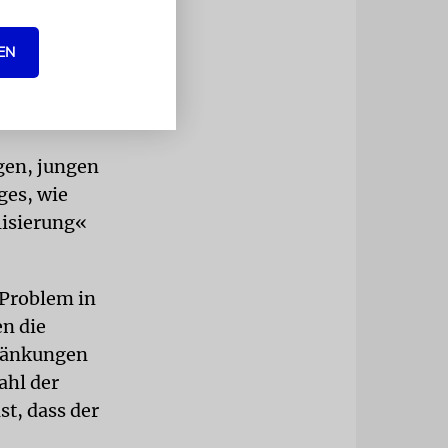
behauptet,
EN
führe dann
en
ten.
gen, jungen
iges, wie
alisierung«
 Problem in
n die
hränkungen
ahl der
st, dass der