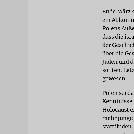
Ende März s
ein Abkommen
Polens Auße
dass die is
der Geschic
über die Ge
Juden und d
sollten. Le
gewesen.
Polen sei da
Kenntnisse 
Holocaust e
mehr junge 
stattfinden