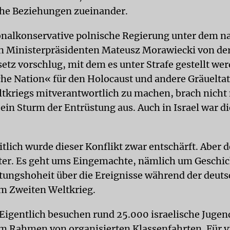
he Beziehungen zueinander.
ionalkonservative polnische Regierung unter dem n
 Ministerpräsidenten Mateusz Morawiecki von der
etz vorschlug, mit dem es unter Strafe gestellt wer
che Nation« für den Holocaust und andere Gräuelta
tkriegs mitverantwortlich zu machen, brach nicht 
 ein Sturm der Entrüstung aus. Auch in Israel war 
lich wurde dieser Konflikt zwar entschärft. Aber de
ter. Es geht ums Eingemachte, nämlich um Geschich
tungshoheit über die Ereignisse während der deut
m Zweiten Weltkrieg.
Eigentlich besuchen rund 25.000 israelische Jugen
im Rahmen von organisierten Klassenfahrten. Für v