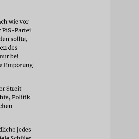
ach wie vor
 PiS-Partei
den sollte,
ten des
nur bei
die Empörung
r Streit
te, Politik
schen
dliche jedes
iele Schüler