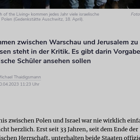
of the Living« kommen jedes Jahr viele israelische
Foto:
 Polen (Gedenkstätte Auschwitz, 18. April).
men zwischen Warschau und Jerusalem zu
sen steht in der Kritik. Es gibt darin Vorgab
lische Schüler ansehen sollen
ichael Thaidigsmann
.04.2023 11:23 Uhr
nis zwischen Polen und Israel war nie wirklich ein
cht herzlich. Erst seit 33 Jahren, seit dem Ende der
chen Herrschaft, unterhalten beide Staaten offizie