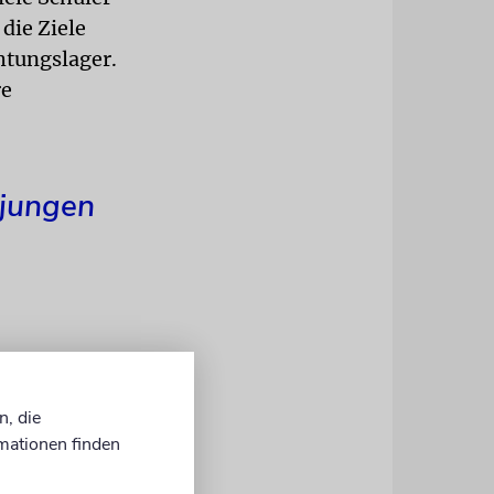
 die Ziele
htungslager.
re
 jungen
n, die
fneten
mationen finden
gt auf der