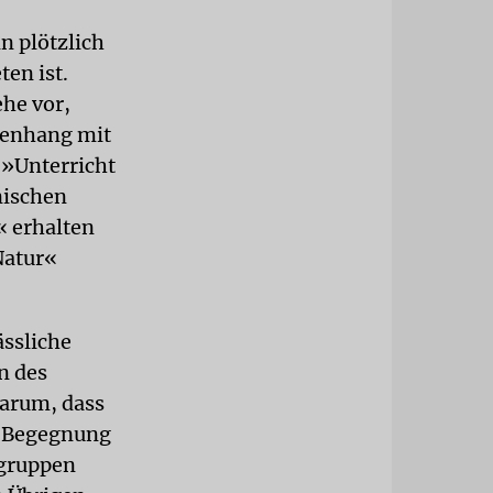
n plötzlich
ten ist.
he vor,
menhang mit
 »Unterricht
nischen
« erhalten
Natur«
ässliche
n des
darum, dass
r Begegnung
rgruppen