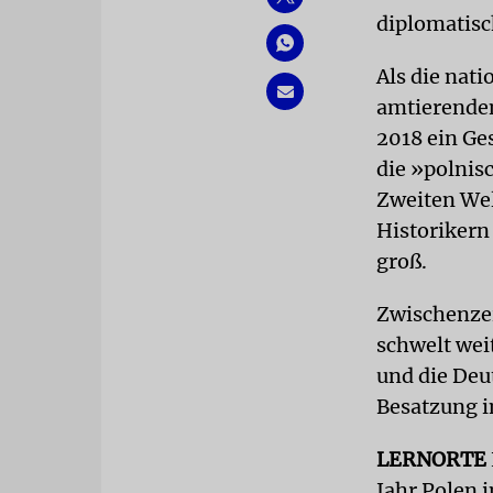
diplomatisc
Als die nat
amtierenden
2018 ein Ges
die »polnis
Zweiten Wel
Historikern
groß.
Zwischenzeit
schwelt wei
und die Deu
Besatzung i
LERNORTE
Jahr Polen 