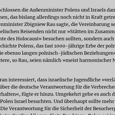
chlossen die Außenminister Polens und Israels dan
, das bislang allerdings noch nicht in Kraft getre
nminister Zbigniew Rau sagte, die Vereinbarung se
raelischen Reisenden nicht nur »Stätten im Zusam
hte des Holocaust« besuchen sollten, sondern auch
schichte Polens, das fast 1000-jährige Erbe der pol
ie ebenso langen polnisch-jüdischen Beziehungen
tztere, so Rau, seien nämlich »meist harmonischer 
ran interessiert, dass israelische Jugendliche »verl
über die deutsche Verantwortung für die Verbreche
rhalten«, fügte er hinzu. Umgekehrt gehe es auch 
Polen Israel besuchten. Und überhaupt sollte meh
. Die Verantwortung für die Sicherheit der Besuche