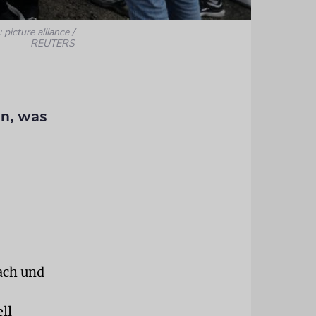
 picture alliance /
REUTERS
en, was
fach und
ll