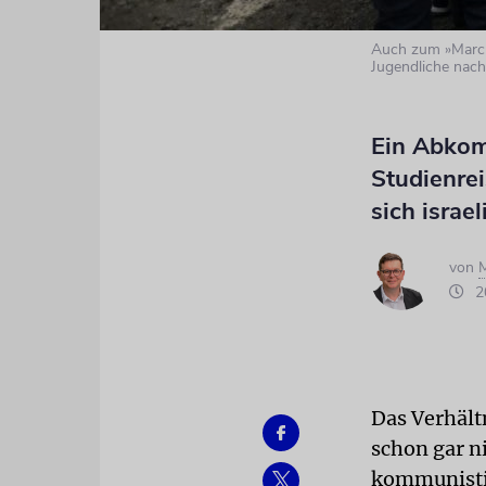
Auch zum »March 
Jugendliche nach
Ein Abkom
Studienrei
sich israe
von
M
20
Das Verhält
schon gar ni
kommunistis