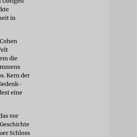
m Übrigen
rkte
eit in
i Cohen
elt
dem die
kommens
os. Kern der
2 Gedenk-
est eine
das vor
 Geschichte
uer Schloss