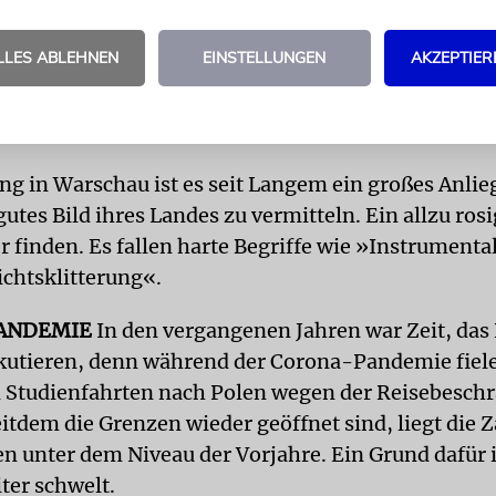
Seite für Unmut. Paweł Jabłonski, stellvertretender
er der PiS-Regierung, hatte im vergangenen Jahr 
LLES ABLEHNEN
EINSTELLUNGEN
AKZEPTIER
 würden nur »falsche Stereotype verstärken«. Das 
die israelischen Jugendlichen mit negativen Gefühl
Polen und seinen Menschen nach Hause zurückkehr
ng in Warschau ist es seit Langem ein großes Anlie
 gutes Bild ihres Landes zu vermitteln. Ein allzu ros
er finden. Es fallen harte Begriffe wie »Instrument
chtsklitterung«.
ANDEMIE
In den vergangenen Jahren war Zeit, das
kutieren, denn während der Corona-Pandemie fiele
n Studienfahrten nach Polen wegen der Reisebesc
itdem die Grenzen wieder geöffnet sind, liegt die Z
n unter dem Niveau der Vorjahre. Ein Grund dafür i
ter schwelt.