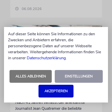
06.08.2026
Auf dieser Seite können Sie Informationen zu den
Zwecken und Anbietern erfahren, die
personenbezogene Daten auf unserer Webseite
verarbeiten. Weitergehende Informationen finden Sie
in unserer
Datenschutzerklärung
.
ALLES ABLEHNEN
EINSTELLUNGEN
FRANKREICH
Eine Abrechnung mit dem
AKZEPTIEREN
Judenhass der neuen Linken
Nach 41 Jahren verlässt der anerkannte
Journalist Jean Quatremer die beliebte