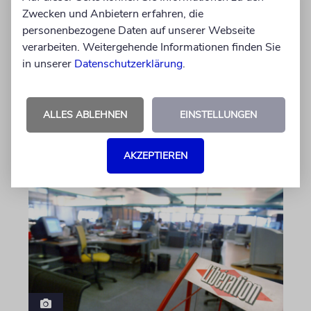
Michael Douglas ist
Zwecken und Anbietern erfahren, die
Ehrenbotschafter Mallorcas
personenbezogene Daten auf unserer Webseite
verarbeiten. Weitergehende Informationen finden Sie
Der Hollywood-Star mit jüdischem
in unserer
Datenschutzerklärung
.
Familienhintergrund wird für seine enge
Verbindung zu der spanischen Insel und sein
Engagement für deren kulturelles Erbe geehrt
ALLES ABLEHNEN
EINSTELLUNGEN
06.08.2026
AKZEPTIEREN