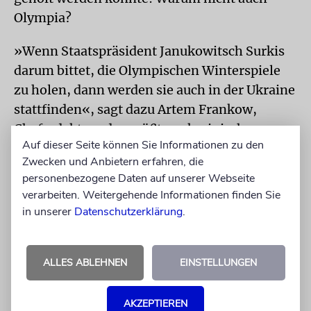
Olympia?
»Wenn Staatspräsident Janukowitsch Surkis
darum bittet, die Olympischen Winterspiele
zu holen, dann werden sie auch in der Ukraine
stattfinden«, sagt dazu Artem Frankow,
Chefredakteur des größten ukrainischen
Auf dieser Seite können Sie Informationen zu den
Fußballmagazins »Futbol«. Was ihn denn
Zwecken und Anbietern erfahren, die
dabei so sicher mache? »Surkis hat ja bereits
personenbezogene Daten auf unserer Webseite
ein Wunder wahr gemacht. Dann wird es ihm
verarbeiten. Weitergehende Informationen finden Sie
auch gelingen, ein weiteres zu schaffen«,
in unserer
Datenschutzerklärung
.
lautet die vielsagende Antwort. Surkis
jedenfalls gilt als ein Mann, der Dinge
ALLES ABLEHNEN
EINSTELLUNGEN
möglich macht, indem er Entscheider
»überzeugt«.
AKZEPTIEREN