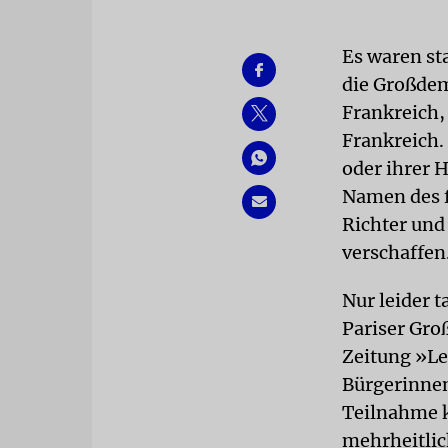
Es waren st
die Großdem
Frankreich,
Frankreich.
oder ihrer 
Namen des f
Richter und
verschaffen
Nur leider t
Pariser Gro
Zeitung »Le
Bürgerinnen
Teilnahme k
mehrheitlic