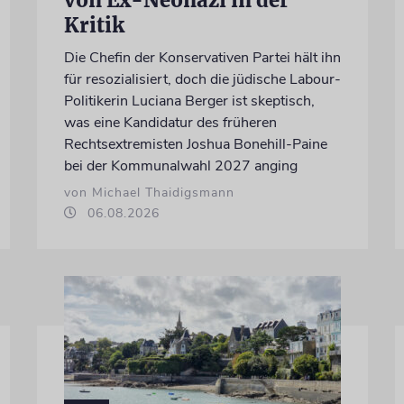
von Ex-Neonazi in der
Kritik
Die Chefin der Konservativen Partei hält ihn
für resozialisiert, doch die jüdische Labour-
Politikerin Luciana Berger ist skeptisch,
was eine Kandidatur des früheren
Rechtsextremisten Joshua Bonehill-Paine
bei der Kommunalwahl 2027 anging
von Michael Thaidigsmann
06.08.2026