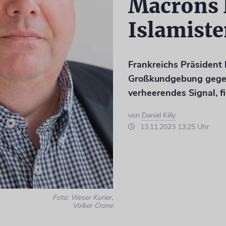
Macrons 
Islamist
Frankreichs Präsident 
Großkundgebung gegen
verheerendes Signal, f
von
Daniel Killy
13.11.2023 13:25 Uhr
Foto: Weser Kurier,
Volker Crone