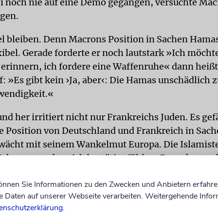
sei noch nie auf eine Demo gegangen, versuchte Mac
igen.
l bleiben. Denn Macrons Position in Sachen Hamas
exibel. Gerade forderte er noch lautstark »Ich möchte
 erinnern, ich fordere eine Waffenruhe« dann heißt
f: »Es gibt kein ›Ja, aber‹: Die Hamas unschädlich
twendigkeit.«
nd her irritiert nicht nur Frankreichs Juden. Es gef
Position von Deutschland und Frankreich in Sache
ächt mit seinem Wankelmut Europa. Die Islamist
Teheran werden sich bestätigt fühlen: Demokraten 
 fürchten. Die reden nur, aber handeln nicht. Das i
können Sie Informationen zu den Zwecken und Anbietern erfahre
s Signal.
Daten auf unserer Webseite verarbeiten. Weitergehende Infor
enschutzerklärung
.