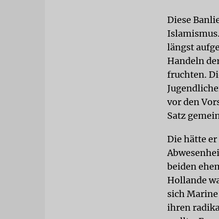
Diese Banli
Islamismus.
längst aufge
Handeln der
fruchten. D
Jugendliche
vor den Vor
Satz gemein
Die hätte e
Abwesenheit
beiden ehem
Hollande wa
sich Marine
ihren radik