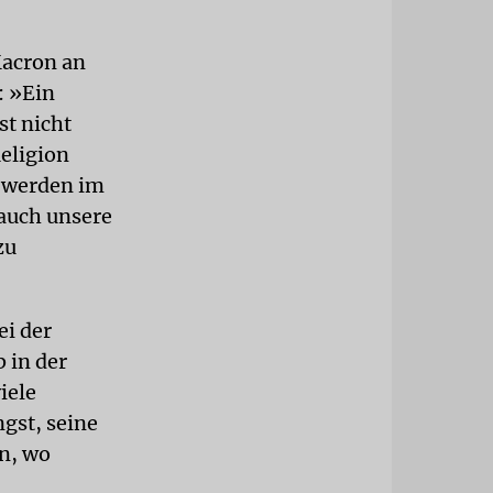
Macron an
: »Ein
st nicht
eligion
b werden im
 auch unsere
zu
ei der
 in der
iele
gst, seine
n, wo