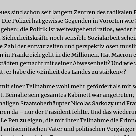
eues sind schon seit langem Zentren des radikalen
 Die Polizei hat gewisse Gegenden in Vororten wie 
geben; die Politik ist weitestgehend ratlos, weder 
 Sicherheitskräfte noch sensible Sozialarbeit sche
ie Zahl der entwurzelten und perspektivlosen musl
n in Frankreich geht in die Millionen. Hat Macron 
städten gemacht mit seiner Abwesenheit? Und wie 
t, er habe die »Einheit des Landes zu stärken«?
r mit einer Teilnahme wohl mehr gefördert als mit s
. Beinahe sein gesamtes Kabinett war angetreten; 
aligen Staatsoberhäupter Nicolas Sarkozy und Fra
ren da – nur der Präsident fehlte. Und das wieder
 Le Pen zu eigen, die mit ihrer Teilnahme die Erin
al antisemitischen Vater und politischen Vorgänge