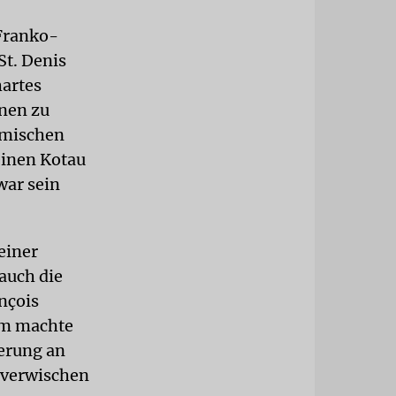
 Franko-
St. Denis
hartes
inen zu
imischen
einen Kotau
war sein
einer
auch die
nçois
um machte
nerung an
r verwischen