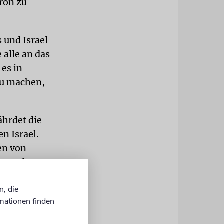
ron zu
 und Israel
 alle an das
 es in
 zu machen,
ährdet die
n Israel.
en von
braucht
st ein
n, die
mationen finden