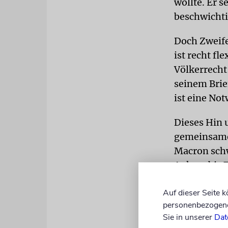
wollte. Er 
beschwicht
Doch Zweife
ist recht fl
Völkerrecht
seinem Brie
ist eine No
Dieses Hin u
gemeinsame 
Macron schw
Ankara bis 
man nicht zu
Auf dieser Seite 
verheerende
personenbezogene 
Sie in unserer
Dat