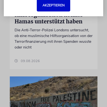
GROSSBRITANNIEN
AKZEPTIEREN
Verdacht: Britische
Hilfsorganisation könnte
Hamas unterstützt haben
Die Anti-Terror-Polizei Londons untersucht,
ob eine muslimische Hilfsorganisation von der
Terrorfinanzierung mit ihren Spenden wusste
oder nicht
09.08.2026