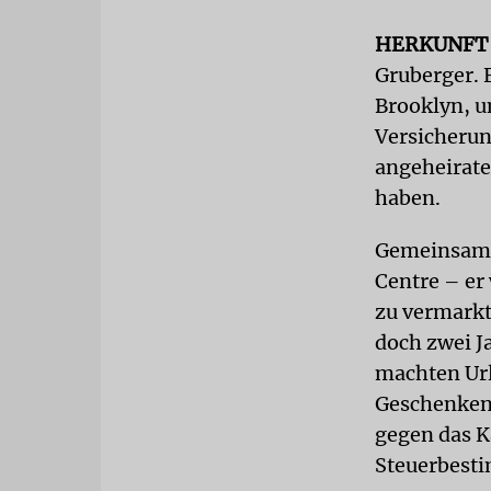
HERKUNF
Gruberger. 
Brooklyn, u
Versicherun
angeheirate
haben.
Gemeinsam m
Centre – er 
zu vermarkt
doch zwei Ja
machten Url
Geschenken 
gegen das K
Steuerbesti