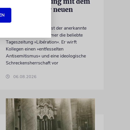
Eine Abrechnung mit dem
Judenhass der neuen
EN
Linken
Nach 41 Jahren verlässt der anerkannte
Journalist Jean Quatremer die beliebte
Tageszeitung »Libération«. Er wirft
Kollegen einen »entfesselten
Antisemitismus« und eine ideologische
Schreckensherrschaft vor
06.08.2026