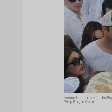
Ashton Kutcher (v.M.) beim Be
Philip Berg in Safed