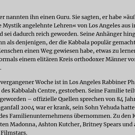
er nannten ihn einen Guru. Sie sagten, er habe »äuß
he Mystik angelehnte Lehren« von Los Angeles aus i
d sei dadurch reich geworden. Seine Anhänger hin
hn als denjenigen, der die Kabbala populär gemach
enschen einen Weg gewiesen habe, etwas zu lerne
vormals einem elitären Kreis orthodoxer Männer vo
.
ergangener Woche ist in Los Angeles Rabbiner Phi
des Kabbalah Centre, gestorben. Seine Familie teilt
 geworden – offizielle Quellen sprechen von 84 Jahr
ganfall 2004 war er krank, sein Sohn Yehuda hatte
g des Familienunternehmens übernommen. Zu den 
ten Madonna, Ashton Kutcher, Britney Spears und
Filmstars.