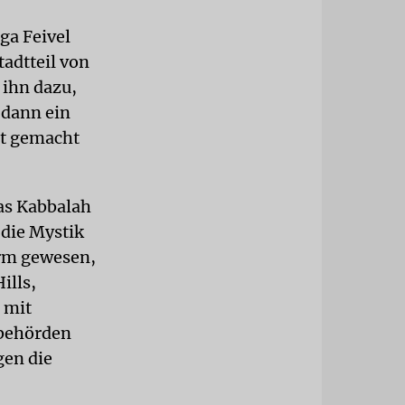
ga Feivel
adtteil von
 ihn dazu,
 dann ein
ut gemacht
as Kabbalah
 die Mystik
arm gewesen,
ills,
 mit
zbehörden
gen die