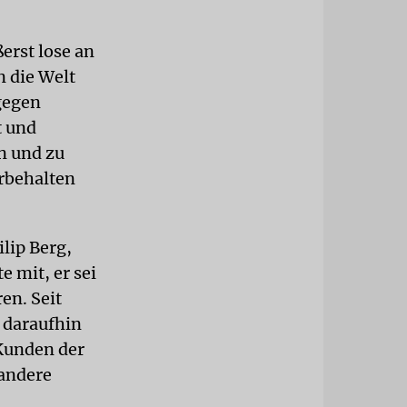
erst lose an
n die Welt
gegen
t und
n und zu
rbehalten
lip Berg,
e mit, er sei
en. Seit
 daraufhin
Kunden der
 andere