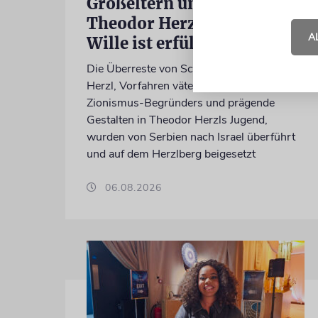
Großeltern umgebettet:
Theodor Herzls letzter
A
Wille ist erfüllt
Die Überreste von Schimon und Rikva
Herzl, Vorfahren väterlicherseits des
Zionismus-Begründers und prägende
Gestalten in Theodor Herzls Jugend,
wurden von Serbien nach Israel überführt
und auf dem Herzlberg beigesetzt
06.08.2026