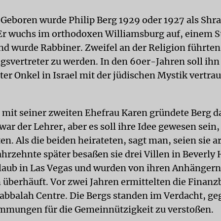
T
Geboren wurde Philip Berg 1929 oder 1927 als Shra
Er wuchs im orthodoxen Williamsburg auf, einem St
nd wurde Rabbiner. Zweifel an der Religion führten
gsvertreter zu werden. In den 60er-Jahren soll ihn
ter Onkel in Israel mit der jüdischen Mystik vertra
it seiner zweiten Ehefrau Karen gründete Berg d
war der Lehrer, aber es soll ihre Idee gewesen sein,
en. Als die beiden heirateten, sagt man, seien sie 
hrzehnte später besaßen sie drei Villen in Beverly H
aub in Las Vegas und wurden von ihren Anhängern
überhäuft. Vor zwei Jahren ermittelten die Finan
abbalah Centre. Die Bergs standen im Verdacht, ge
mmungen für die Gemeinnützigkeit zu verstoßen.