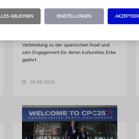
Michael Douglas ist
Ehrenbotschafter
LLES ABLEHNEN
EINSTELLUNGEN
AKZEPTIER
Mallorcas
Der Hollywood-Star mit jüdischem
Familienhintergrund wird für seine enge
Verbindung zu der spanischen Insel und
sein Engagement für deren kulturelles Erbe
geehrt
06.08.2026