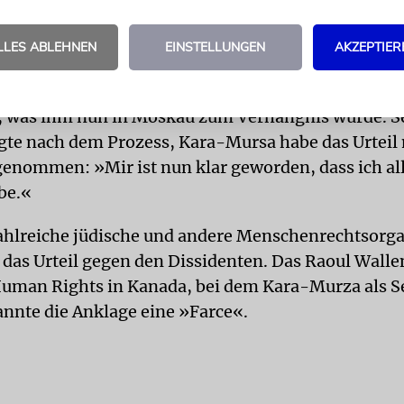
in-Gegnern ein Antikriegskomitee. Am 11. April 20
estgenommen und im Eilverfahren zu 15 Tagen Haft 
LLES ABLEHNEN
EINSTELLUNGEN
AKZEPTIER
e ihn der Kreml als ausländischen Agenten ein. Zuvo
neten des Bundesstaates Arizona gegen den Ukrai
, was ihm nun in Moskau zum Verhängnis wurde. S
gte nach dem Prozess, Kara-Mursa habe das Urteil
enommen: »Mir ist nun klar geworden, dass ich all
be.«
hlreiche jüdische und andere Menschenrechtsorg
n das Urteil gegen den Dissidenten. Das Raoul Wall
Human Rights in Kanada, bei dem Kara-Murza als S
nannte die Anklage eine »Farce«.