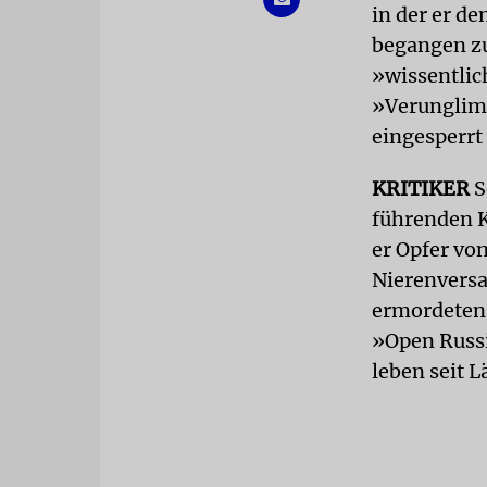
in der er d
begangen zu
»wissentlic
»Verunglimp
eingesperrt 
KRITIKER
S
führenden K
er Opfer vo
Nierenversa
ermordeten 
»Open Russi
leben seit 