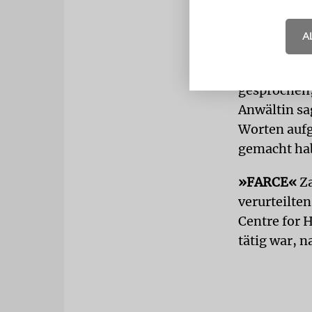
anderen Put
in Moskau f
A
Später stuft
vor Abgeord
gesprochen
Anwältin sa
Worten aufg
gemacht ha
»FARCE«
Za
verurteilte
Centre for 
tätig war, 