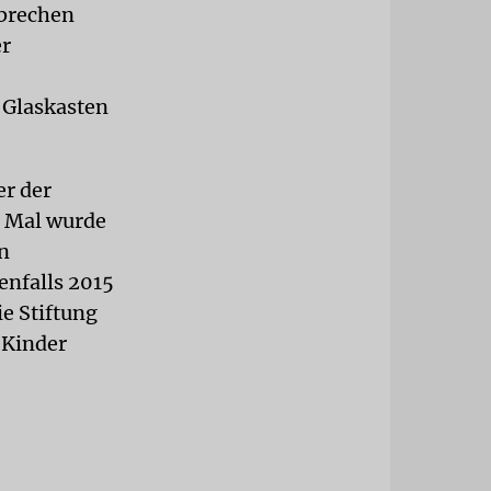
rbrechen
er
 Glaskasten
er der
i Mal wurde
n
enfalls 2015
e Stiftung
 Kinder