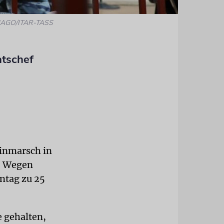
IMAGO/ITAR-TASS
atschef
 Einmarsch in
t. Wegen
ntag zu 25
e gehalten,