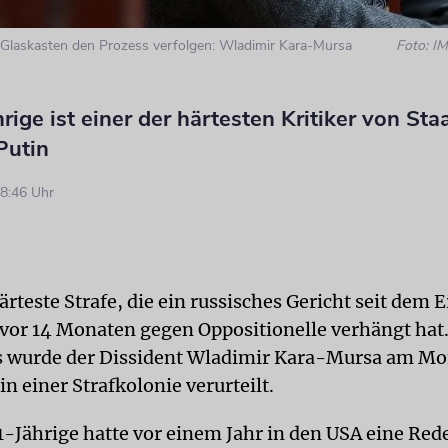
 Glaskasten den Prozess verfolgen: Wladimir Kara-Mursa
Foto: 
rige ist einer der härtesten Kritiker von Sta
Putin
8:46 Uhr
ärteste Strafe, die ein russisches Gericht seit dem
 vor 14 Monaten gegen Oppositionelle verhängt ha
 wurde der Dissident Wladimir Kara-Mursa am Mo
in einer Strafkolonie verurteilt.
1-Jährige hatte vor einem Jahr in den USA eine Red