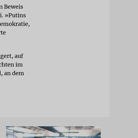
in Beweis
i. »Putins
Demokratie,
rte
gert, auf
ichten im
d, an dem