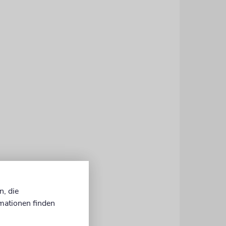
n, die
mationen finden
rkowski und