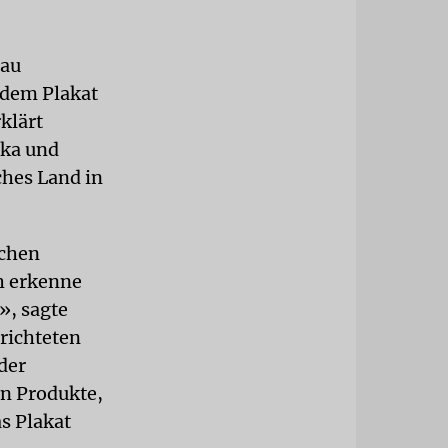
gau
 dem Plakat
klärt
ika und
ches Land in
schen
ch erkenne
», sagte
richteten
der
en Produkte,
s Plakat