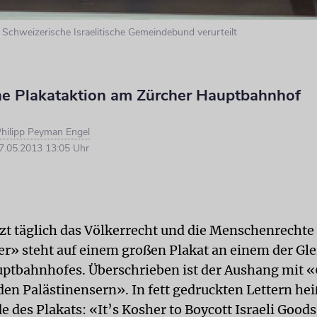
r Schweizerische Israelitische Gemeindebund verurteilt
ne Plakataktion am Zürcher Hauptbahnhof
hilipp Peyman Engel
.05.2013 13:05 Uhr
tzt täglich das Völkerrecht und die Menschenrechte
er» steht auf einem großen Plakat an einem der Gle
ptbahnhofes. Überschrieben ist der Aushang mit «
den Palästinensern». In fett gedruckten Lettern hei
 des Plakats: «It’s Kosher to Boycott Israeli Goods!