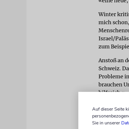
«eine neue,
Winter krit
mich schon,
Menschenrec
Israel/Palä
zum Beispiel
Anstoß an d
Schweiz. Das
Probleme im
brauchen Un
hilfreich.»
Zuletzt hat
Auf dieser Seite 
Hauptbahnho
personenbezogene 
dem Boden d
Sie in unserer
Dat