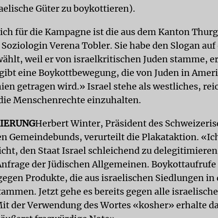
aelische Güter zu boykottieren).
ich für die Kampagne ist die aus dem Kanton Thur
oziologin Verena Tobler. Sie habe den Slogan auf
ählt, weil er von israelkritischen Juden stamme, er
 gibt eine Boykottbewegung, die von Juden in Amer
en getragen wird.» Israel stehe als westliches, rei
, die Menschenrechte einzuhalten.
MIERUNG
Herbert Winter, Präsident des Schweizeri
hen Gemeindebunds, verurteilt die Plakataktion. «I
icht, den Staat Israel schleichend zu delegitimieren
Anfrage der Jüdischen Allgemeinen. Boykottaufrufe 
gegen Produkte, die aus israelischen Siedlungen in 
ammen. Jetzt gehe es bereits gegen alle israelisch
Mit der Verwendung des Wortes «kosher» erhalte da