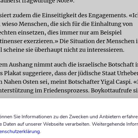
 äußerst fragwürdige Note».
isiert zudem die Einseitigkeit des Engagements. «Ic
 wieso Menschen, die sich für die Einhaltung von
hten einsetzen, dies immer nur am Beispiel
stinenser exerzieren.» Die Situation der Menschen 
 scheine sie überhaupt nicht zu interessieren.
em Aushang nimmt auch die israelische Botschaft i
 Plakat suggeriere, dass der jüdische Staat Urheber
 Nahen Osten sei, meint Botschafter Yigal Caspi. «
terstützung im Friedensprozess. Boykottaufrufe si
te im März 2009 eine israelfeindliche Kampagne a
können Sie Informationen zu den Zwecken und Anbietern erfahre
f für Kontroversen gesorgt. «Israel: mit Gewalt er
Daten auf unserer Webseite verarbeiten. Weitergehende Infor
er Palästinenser» hieß es darauf und: «Unrecht ve
enschutzerklärung
.