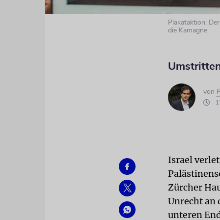
Plakataktion: De
die Kamagne.
Umstritte
von
P
17
Israel verle
Palästinens
Zürcher Hau
Unrecht an 
unteren Ende