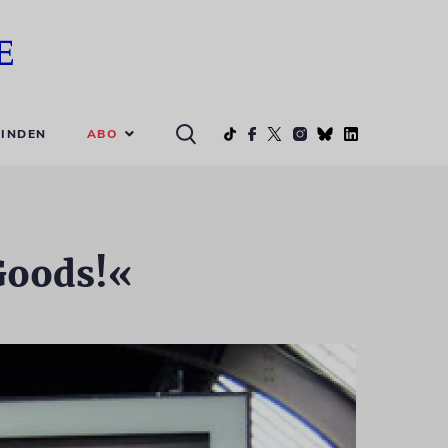
ABO
INDEN
 Goods!«