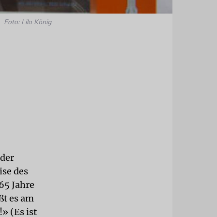
Foto: Lilo König
 der
ise des
65 Jahre
ßt es am
» (Es ist