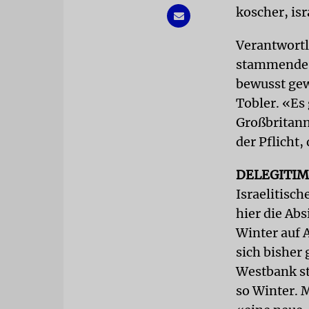
koscher, isr
Verantwortl
stammende S
bewusst gew
Tobler. «Es
Großbritanni
der Pflicht
DELEGITI
Israelitisc
hier die Abs
Winter auf 
sich bisher 
Westbank st
so Winter. 