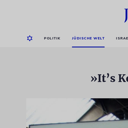
POLITIK
JÜDISCHE WELT
ISRA
»It’s K