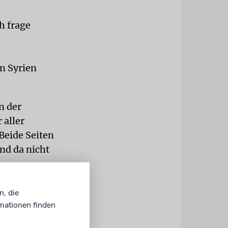
h frage
in Syrien
n der
 aller
Beide Seiten
nd da nicht
m Zürcher
n, die
richtet auf
mationen finden
rlangt