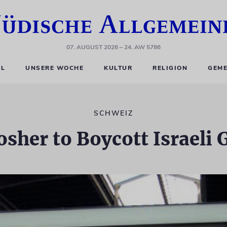
07. AUGUST 2026
– 24. AW 5786
EL
UNSERE WOCHE
KULTUR
RELIGION
GEME
SCHWEIZ
osher to Boycott Israeli