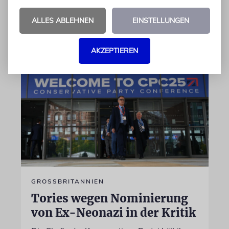
»Verräterin«
ALLES ABLEHNEN
EINSTELLUNGEN
von Daniel Zylbersztajn-Lewandowski
06.08.2026
AKZEPTIEREN
GROSSBRITANNIEN
Tories wegen Nominierung
von Ex-Neonazi in der Kritik