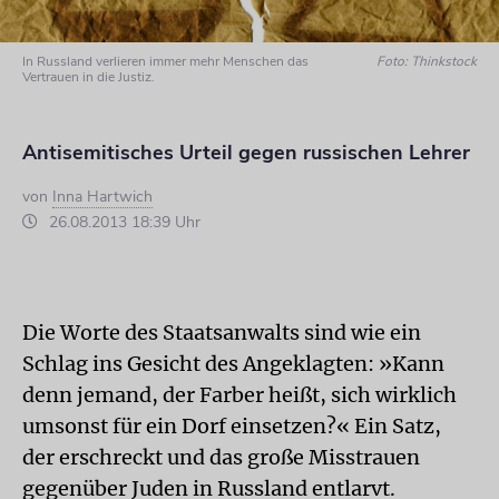
In Russland verlieren immer mehr Menschen das
Foto: Thinkstock
Vertrauen in die Justiz.
Antisemitisches Urteil gegen russischen Lehrer
von
Inna Hartwich
26.08.2013 18:39 Uhr
Die Worte des Staatsanwalts sind wie ein
Schlag ins Gesicht des Angeklagten: »Kann
denn jemand, der Farber heißt, sich wirklich
umsonst für ein Dorf einsetzen?« Ein Satz,
der erschreckt und das große Misstrauen
gegenüber Juden in Russland entlarvt.