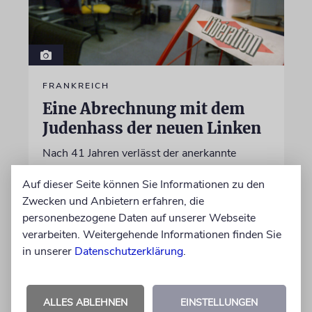
FRANKREICH
Eine Abrechnung mit dem
Judenhass der neuen Linken
Nach 41 Jahren verlässt der anerkannte
Journalist Jean Quatremer die beliebte
Auf dieser Seite können Sie Informationen zu den
Tageszeitung »Libération«. Er wirft Kollegen
Zwecken und Anbietern erfahren, die
einen »entfesselten Antisemitismus« und eine
personenbezogene Daten auf unserer Webseite
ideologische Schreckensherrschaft vor
verarbeiten. Weitergehende Informationen finden Sie
in unserer
Datenschutzerklärung
.
06.08.2026
ALLES ABLEHNEN
EINSTELLUNGEN