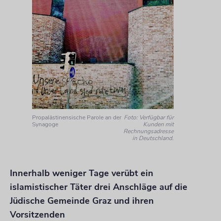
Propalästinensische Parole an der
Foto: Verfügbar für
Synagoge
Kunden mit
Rechnungsadresse
in Deutschland.
Innerhalb weniger Tage verübt ein
islamistischer Täter drei Anschläge auf die
Jüdische Gemeinde Graz und ihren
Vorsitzenden