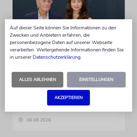
Auf dieser Seite können Sie Informationen zu den
Zwecken und Anbietern erfahren, die
personenbezogene Daten auf unserer Webseite
verarbeiten. Weitergehende Informationen finden Sie
PALMA
in unserer
Datenschutzerklärung
.
Michael Douglas ist
Ehrenbotschafter Mallorcas
ALLES ABLEHNEN
EINSTELLUNGEN
Der Hollywood-Star mit jüdischem
Familienhintergrund wird für seine enge
Verbindung zu der spanischen Insel und sein
AKZEPTIEREN
Engagement für deren kulturelles Erbe geehrt
06.08.2026