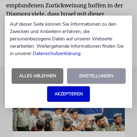
empfundenen Zurückweisung hoffen in der
Diaspora viele, dass Israel mit dieser
radikalen Maßnahme entscheidende Erfolge
Auf dieser Seite können Sie Informationen zu den
im Kampf gegen Omikron gelingen werden.
Zwecken und Anbietern erfahren, die
personenbezogene Daten auf unserer Webseite
verarbeiten. Weitergehende Informationen finden Sie
in unserer
Datenschutzerklärung
.
ALLES ABLEHNEN
EINSTELLUNGEN
AKZEPTIEREN