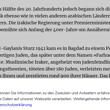
n Hälfte des 20. Jahrhunderts jedoch begann sich di
ak ebenso wie in vielen anderen arabischen Ländern
ern. Die irakische Regierung unter Premierminister
bemühte sich Anfang der 40er-Jahre um Annäherun
l-Gaylanis Sturz 1941 kam es in Bagdad zu einem 
ortigen Juden, das später unter dem Namen »Farh
te: Muslimische Iraker, angeheizt von judenfeindl
gstheorien, töteten über 180 Juden, verletzten me
 ihnen und zerstörten rund 900 ihrer Häuser. Da
rste große jüdische Auswanderungswelle aus dem Ira
können Sie Informationen zu den Zwecken und Anbietern erfahre
Jenen Juden, die nach Israels Staatsgründung aus 
Daten auf unserer Webseite verarbeiten. Weitergehende Infor
n Ländern in den jüdischen Staat flohen, boten di
enschutzerklärung
.