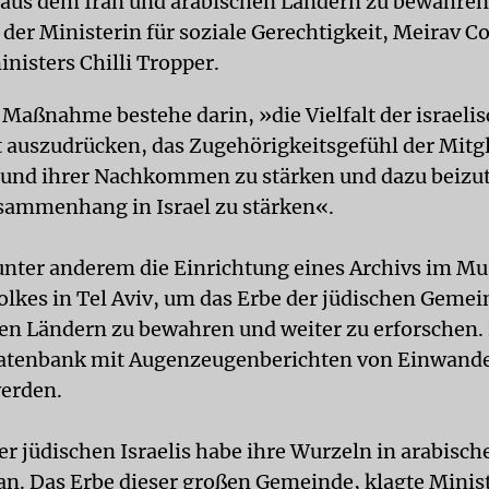
us dem Iran und arabischen Ländern zu bewahren«
 der Ministerin für soziale Gerechtigkeit, Meirav C
nisters Chilli Tropper.
r Maßnahme bestehe darin, »die Vielfalt der israeli
t auszudrücken, das Zugehörigkeitsgefühl der Mitgl
und ihrer Nachkommen zu stärken und dazu beizut
sammenhang in Israel zu stärken«.
 unter anderem die Einrichtung eines Archivs im M
olkes in Tel Aviv, um das Erbe der jüdischen Gemei
n Ländern zu bewahren und weiter zu erforschen. 
Datenbank mit Augenzeugenberichten von Einwand
erden.
der jüdischen Israelis habe ihre Wurzeln in arabisc
an. Das Erbe dieser großen Gemeinde, klagte Minis