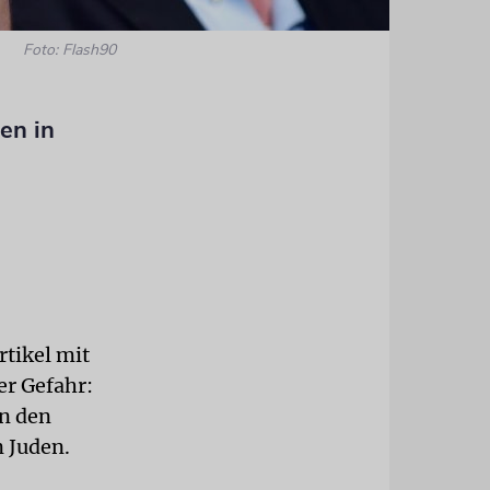
Foto: Flash90
en in
rtikel mit
er Gefahr:
In den
n Juden.