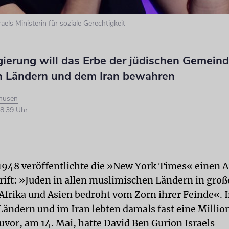
aels Ministerin für soziale Gerechtigkeit
gierung will das Erbe der jüdischen Gemeind
n Ländern und dem Iran bewahren
husen
8:39 Uhr
1948 veröffentlichte die »New York Times« einen A
rift: »Juden in allen muslimischen Ländern in groß
Afrika und Asien bedroht vom Zorn ihrer Feinde«. 
Ländern und im Iran lebten damals fast eine Millio
uvor, am 14. Mai, hatte David Ben Gurion Israels