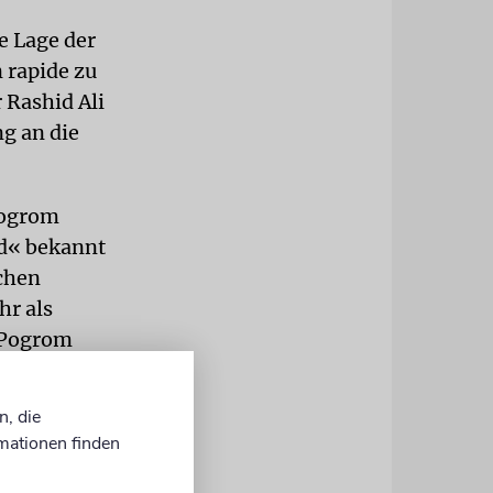
e Lage der
 rapide zu
 Rashid Ali
g an die
Pogrom
ud« bekannt
ichen
hr als
s Pogrom
k aus.
n, die
mehrheitlich
mationen finden
e frühen