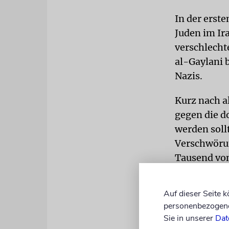
In der erste
Juden im Ir
verschlecht
al-Gaylani 
Nazis.
Kurz nach a
gegen die d
werden soll
Verschwörun
Tausend von
löste die e
Auf dieser Seite 
ZIONISTEN
personenbezogene 
muslimische
Sie in unserer
Dat