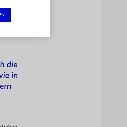
nkömmlinge
ben und
EN
hdod und
is als
h die
ie in
ern