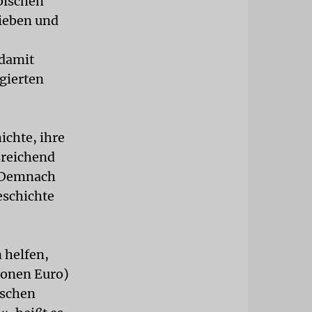
bischen
rieben und
 damit
egierten
ichte, ihre
sreichend
: Demnach
eschichte
 helfen,
ionen Euro)
ischen