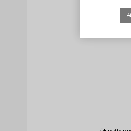
Zionisten j
mussten zun
A
wurden spät
Aschkelon a
wenig reizvo