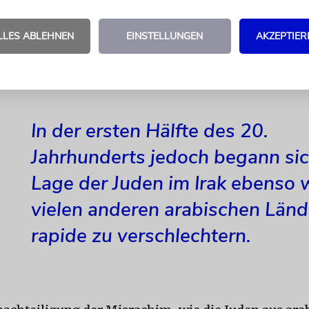
edoch ein eher raues Willkommen: Viele der Neua
ächst in ärmlichen Flüchtlingscamps in Zelten le
LLES ABLEHNEN
EINSTELLUNGEN
AKZEPTIER
er in sogenannten Städten der Peripherie wie Asc
ngesiedelt, die unter aus Europa stammenden Israel
ll galten.
In der ersten Hälfte des 20.
Jahrhunderts jedoch begann sic
Lage der Juden im Irak ebenso w
vielen anderen arabischen Länd
rapide zu verschlechtern.