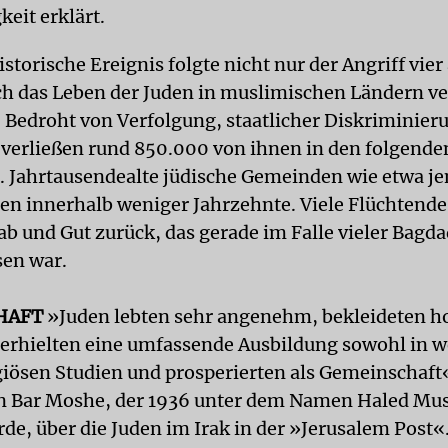
eit erklärt.
istorische Ereignis folgte nicht nur der Angriff vier
ch das Leben der Juden in muslimischen Ländern v
l. Bedroht von Verfolgung, staatlicher Diskriminier
 verließen rund 850.000 von ihnen in den folgende
. Jahrtausendealte jüdische Gemeinden wie etwa je
n innerhalb weniger Jahrzehnte. Viele Flüchtende 
b und Gut zurück, das gerade im Falle vieler Bagd
en war.
HAFT
»Juden lebten sehr angenehm, bekleideten h
 erhielten eine umfassende Ausbildung sowohl in we
igiösen Studien und prosperierten als Gemeinschaft
n Bar Moshe, der 1936 unter dem Namen Haled Mus
de, über die Juden im Irak in der »Jerusalem Post«