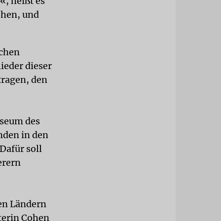
, heißt es
ohen, und
schen
ieder dieser
ragen, den
useum des
nden in den
Dafür soll
erern
hen Ländern
terin Cohen