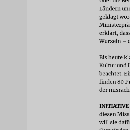
Über die Be
Ländern und
geklagt wor
Ministerprä
erklärt, das
Wurzeln – 
Bis heute kl
Kultur und 
beachtet. E
finden 80 P
der misrach
INITIATIVE
diesen Miss
will sie da