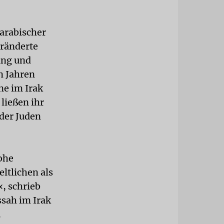
 arabischer
eränderte
ung und
n Jahren
ne im Irak
ließen ihr
ader Juden
ohe
ltlichen als
«, schrieb
sah im Irak
.