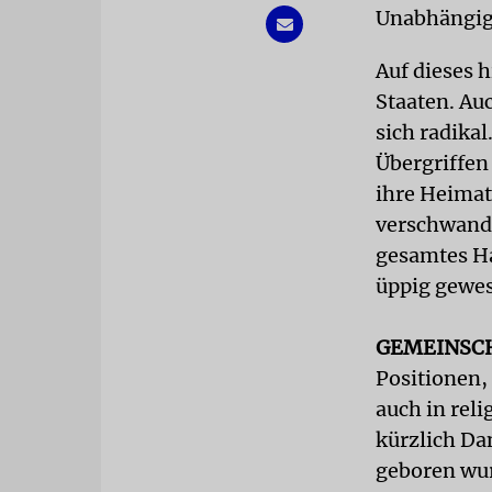
Unabhängigk
Auf dieses h
Staaten. Au
sich radika
Übergriffen
ihre Heimat
verschwande
gesamtes Ha
üppig gewes
GEMEINSC
Positionen,
auch in rel
kürzlich Da
geboren wur