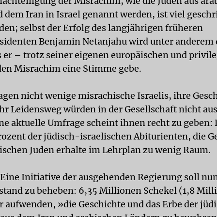
nachteiligung der Misrachim, wie die Juden aus ara
 dem Iran in Israel genannt werden, ist viel gesch
den; selbst der Erfolg des langjährigen früheren
sidenten Benjamin Netanjahu wird unter anderem
s er – trotz seiner eigenen europäischen und privil
den Misrachim eine Stimme gebe.
agen nicht wenige misrachische Israelis, ihre Gesch
ihr Leidensweg würden in der Gesellschaft nicht au
ine aktuelle Umfrage scheint ihnen recht zu geben
rozent der jüdisch-israelischen Abiturienten, die G
ischen Juden erhalte im Lehrplan zu wenig Raum.
Eine Initiative der ausgehenden Regierung soll nun
stand zu beheben: 6,35 Millionen Schekel (1,8 Mill
für aufwenden, »die Geschichte und das Erbe der jüd