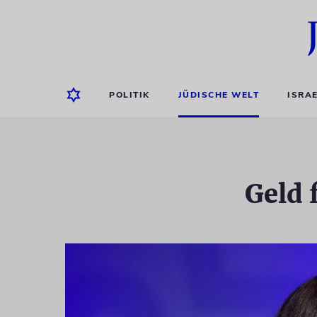
POLITIK
JÜDISCHE WELT
ISRA
Geld 