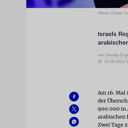
Meirav Cohen, Isr
Israels Re
arabische
von
Mareike Eng
01.08.2022 0
Am 16. Mai 
der Übersch
900.000 in 
arabischen 
Zwei Tage z