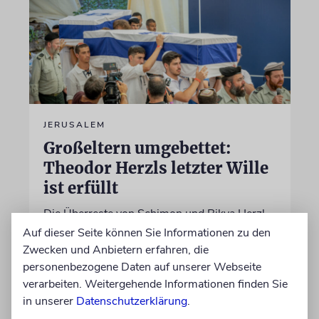
JERUSALEM
Großeltern umgebettet:
Theodor Herzls letzter Wille
ist erfüllt
Die Überreste von Schimon und Rikva Herzl,
Vorfahren väterlicherseits des Zionismus-
Auf dieser Seite können Sie Informationen zu den
Begründers und prägende Gestalten in
Zwecken und Anbietern erfahren, die
Theodor Herzls Jugend, wurden von Serbien
personenbezogene Daten auf unserer Webseite
nach Israel überführt und auf dem Herzlberg
verarbeiten. Weitergehende Informationen finden Sie
beigesetzt
in unserer
Datenschutzerklärung
.