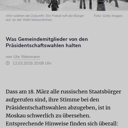
»Wir wählen die Zukunft«: Ein Plakat ruft die Bürger
Foto: Getty Images
auf, an der Wahl teilzunehmen.
Was Gemeindemitglieder von den
Präsidentschaftswahlen halten
von
Ute Weinmann
12.03.2018 20:08 Uhr
Dass am 18. März alle russischen Staatsbürger
aufgerufen sind, ihre Stimme bei den
Präsidentschaftswahlen abzugeben, ist in
Moskau schwerlich zu übersehen.
Entsprechende Hinweise finden sich überall: