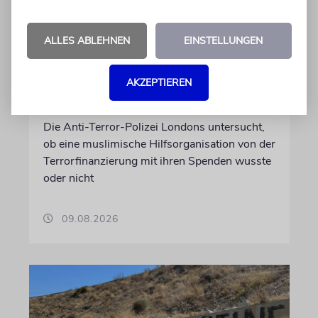
GROSSBRITANNIEN
ALLES ABLEHNEN
EINSTELLUNGEN
Verdacht: Britische
Hilfsorganisation könnte
AKZEPTIEREN
Hamas unterstützt haben
Die Anti-Terror-Polizei Londons untersucht,
ob eine muslimische Hilfsorganisation von der
Terrorfinanzierung mit ihren Spenden wusste
oder nicht
09.08.2026